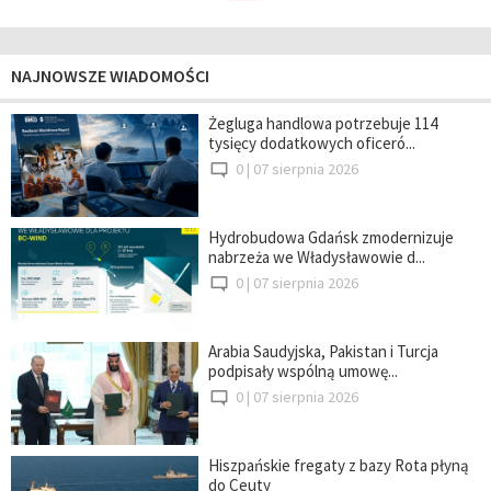
NAJNOWSZE WIADOMOŚCI
Żegluga handlowa potrzebuje 114
tysięcy dodatkowych oficeró...
0 |
07 sierpnia 2026
Hydrobudowa Gdańsk zmodernizuje
nabrzeża we Władysławowie d...
0 |
07 sierpnia 2026
Arabia Saudyjska, Pakistan i Turcja
podpisały wspólną umowę...
0 |
07 sierpnia 2026
Hiszpańskie fregaty z bazy Rota płyną
do Ceuty