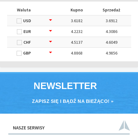
Waluta
Kupno
Sprzedaż
USD
3.6182
3.6912
EUR
4.2232
4.3086
CHF
4.5137
4.6049
GBP
4.8868
4.9856
NEWSLETTER
ZAPISZ SIĘ I BĄDŹ NA BIEŻĄCO! »
NASZE SERWISY