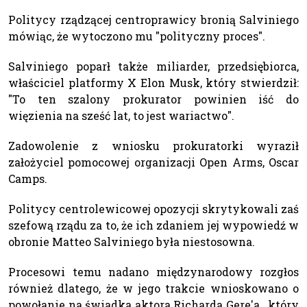
Politycy rządzącej centroprawicy bronią Salviniego
mówiąc, że wytoczono mu "polityczny proces".
Salviniego poparł także miliarder, przedsiębiorca,
właściciel platformy X Elon Musk, który stwierdził:
"To ten szalony prokurator powinien iść do
więzienia na sześć lat, to jest wariactwo".
Zadowolenie z wniosku prokuratorki wyraził
założyciel pomocowej organizacji Open Arms, Oscar
Camps.
Politycy centrolewicowej opozycji skrytykowali zaś
szefową rządu za to, że ich zdaniem jej wypowiedź w
obronie Matteo Salviniego była niestosowna.
Procesowi temu nadano międzynarodowy rozgłos
również dlatego, że w jego trakcie wnioskowano o
powołanie na świadka aktora Richarda Gere'a , który