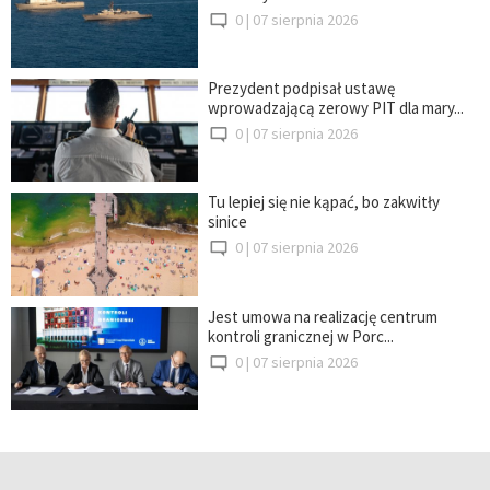
0 |
07 sierpnia 2026
Prezydent podpisał ustawę
wprowadzającą zerowy PIT dla mary...
0 |
07 sierpnia 2026
Tu lepiej się nie kąpać, bo zakwitły
sinice
0 |
07 sierpnia 2026
Jest umowa na realizację centrum
kontroli granicznej w Porc...
0 |
07 sierpnia 2026