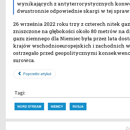
wynikających z antyterrorystycznych konwe
dwustronnie odpowiednie skargi w tej sprawi
26 września 2022 roku trzy z czterech nitek ga
zniszczone na głębokości około 80 metrów na d
gazu ziemnego dla Niemiec była przez lata dost
krajów wschodnioeuropejskich i zachodnich w
ostrzegało przed geopolitycznymi konsekwenc
surowca.
Poprzedni artykuł
Tagi:
NORD STREAM
NIEMCY
ROSJA
Źr