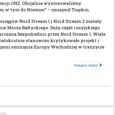
ncji ONZ. Oficjalnie wystosowaliśmy
e, w tym do Niemiec” – oznajmił Tiapkin.
zociągów Nord Stream 1 i Nord Stream 2 zostały
nie Morza Bałtyckiego. Duża część rosyjskiego
arczana bezpośrednio przez Nord Stream 1. Wiele
ielokrotnie stanowczo krytykowało projekt i
jami ominięcia Europy Wschodniej w tranzycie
Następny artykuł
ódło: