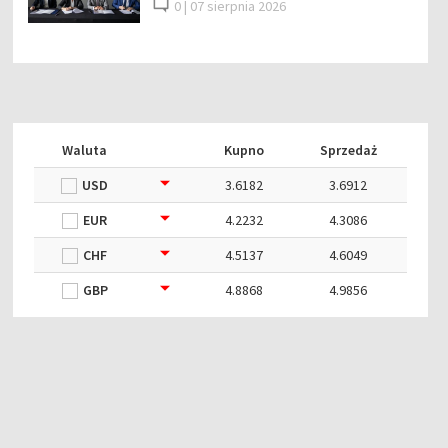
0 |
07 sierpnia 2026
Waluta
Kupno
Sprzedaż
USD
3.6182
3.6912
EUR
4.2232
4.3086
CHF
4.5137
4.6049
GBP
4.8868
4.9856