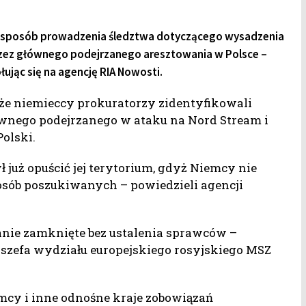
a sposób prowadzenia śledztwa dotyczącego wysadzenia
rzez głównego podejrzanego aresztowania w Polsce –
jąc się na agencję RIA Nowosti.
że niemieccy prokuratorzy zidentyfikowali
wnego podejrzanego w ataku na Nord Stream i
olski.
 już opuścić jej terytorium, gdyż Niemcy nie
sób poszukiwanych – powiedzieli agencji
anie zamknięte bez ustalenia sprawców –
a szefa wydziału europejskiego rosyjskiego MSZ
mcy i inne odnośne kraje zobowiązań