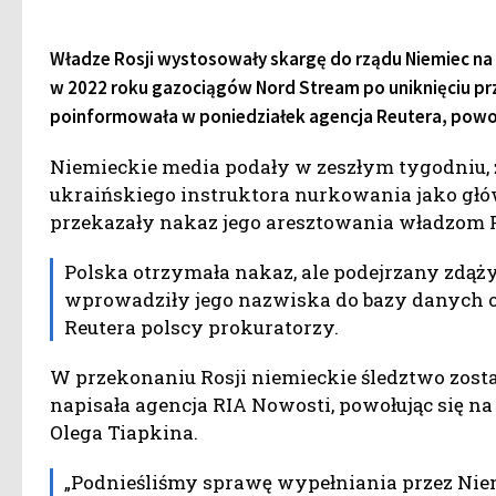
Władze Rosji wystosowały skargę do rządu Niemiec n
w 2022 roku gazociągów Nord Stream po uniknięciu p
poinformowała w poniedziałek agencja Reutera, powołu
Niemieckie media podały w zeszłym tygodniu, 
ukraińskiego instruktora nurkowania jako głó
przekazały nakaz jego aresztowania władzom P
Polska otrzymała nakaz, ale podejrzany zdążył
wprowadziły jego nazwiska do bazy danych o
Reutera polscy prokuratorzy.
W przekonaniu Rosji niemieckie śledztwo zost
napisała agencja RIA Nowosti, powołując się n
Olega Tiapkina.
„Podnieśliśmy sprawę wypełniania przez Nie