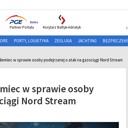
Partner Portalu
Korytarz Bałtyk-Adriatyk
f
HORE
PORTY, LOGISTYKA
ŻEGLUGA
JACHTING
BEZPIECZEŃ
Niemiec w sprawie osoby podejrzanej o atak na gazociągi Nord Stream
emiec w sprawie osoby
ociągi Nord Stream