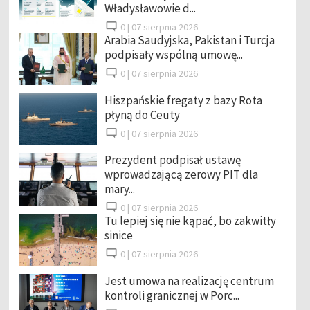
Władysławowie d...
0 |
07 sierpnia 2026
Arabia Saudyjska, Pakistan i Turcja
podpisały wspólną umowę...
0 |
07 sierpnia 2026
Hiszpańskie fregaty z bazy Rota
płyną do Ceuty
0 |
07 sierpnia 2026
Prezydent podpisał ustawę
wprowadzającą zerowy PIT dla
mary...
0 |
07 sierpnia 2026
Tu lepiej się nie kąpać, bo zakwitły
sinice
0 |
07 sierpnia 2026
Jest umowa na realizację centrum
kontroli granicznej w Porc...