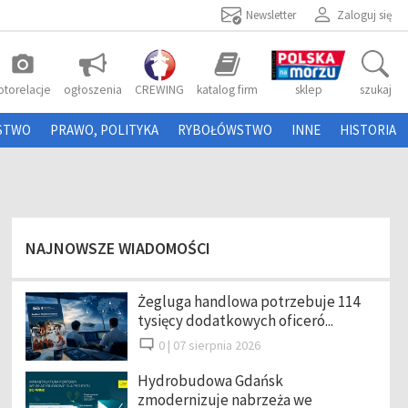
Newsletter
Zaloguj się
photo_camera
otorelacje
ogłoszenia
CREWING
katalog firm
sklep
szukaj
STWO
PRAWO, POLITYKA
RYBOŁÓWSTWO
INNE
HISTORIA
NAJNOWSZE WIADOMOŚCI
Żegluga handlowa potrzebuje 114
tysięcy dodatkowych oficeró...
0 |
07 sierpnia 2026
Hydrobudowa Gdańsk
zmodernizuje nabrzeża we