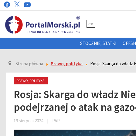
en
PORTAL INFORMACYJNY ISSN 2545-0735
STOCZNIE, STATKI
OFFS
Strona główna
Prawo, polityka
Rosja: Skarga do władz 
PRAWO, POLITYKA
Rosja: Skarga do władz Ni
podejrzanej o atak na gaz
19 sierpnia 2024
|
PAP