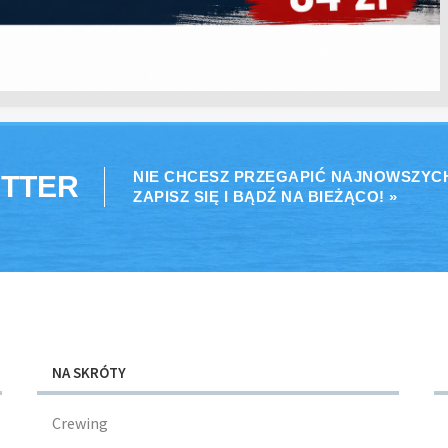
NIE CHCESZ PRZEGAPIĆ NAJNOWSZYC
TTER
ZAPISZ SIĘ I BĄDŹ NA BIEŻĄCO! »
NA SKRÓTY
Crewing