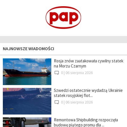
NAJNOWSZE WIADOMOŚCI
Rosja znów zaatakowała cywilny statek
na Morzu Czarnym
0 |
06 sierpnia 2026
Szwedzi ostatecznie wydadzą Ukrainie
statek rosyjskiej flot...
0 |
06 sierpnia 2026
Remontowa Shipbuilding rozpoczęła
budowę piątego promu dla ...