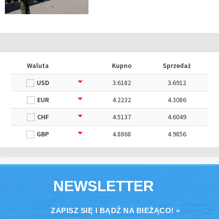
Waluta
Kupno
Sprzedaż
USD
3.6182
3.6912
EUR
4.2232
4.3086
CHF
4.5137
4.6049
GBP
4.8868
4.9856
NEWSLETTER
ZAPISZ SIĘ I BĄDŹ NA BIEŻĄCO! »