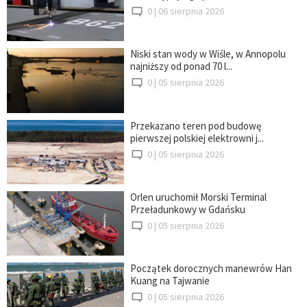
0 |
06 sierpnia 2026
Niski stan wody w Wiśle, w Annopolu
najniższy od ponad 70 l...
0 |
05 sierpnia 2026
Przekazano teren pod budowę
pierwszej polskiej elektrowni j...
0 |
05 sierpnia 2026
Orlen uruchomił Morski Terminal
Przeładunkowy w Gdańsku
0 |
05 sierpnia 2026
Początek dorocznych manewrów Han
Kuang na Tajwanie
0 |
05 sierpnia 2026