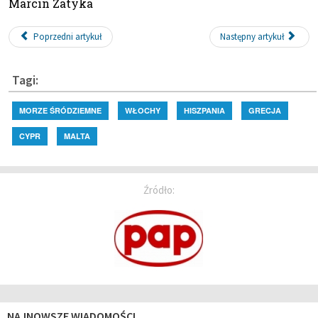
Marcin Zatyka
Poprzedni artykuł
Następny artykuł
Tagi:
MORZE ŚRÓDZIEMNE
WŁOCHY
HISZPANIA
GRECJA
CYPR
MALTA
Źródło:
NAJNOWSZE WIADOMOŚCI