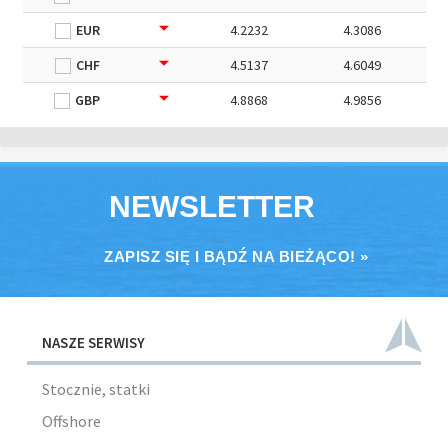
EUR
4.2232
4.3086
CHF
4.5137
4.6049
GBP
4.8868
4.9856
NEWSLETTER
ZAPISZ SIĘ I BĄDŹ NA BIEŻĄCO! »
NASZE SERWISY
Stocznie, statki
Offshore