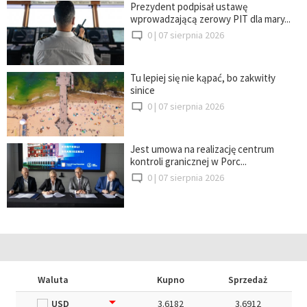
Prezydent podpisał ustawę
wprowadzającą zerowy PIT dla mary...
0 |
07 sierpnia 2026
Tu lepiej się nie kąpać, bo zakwitły
sinice
0 |
07 sierpnia 2026
Jest umowa na realizację centrum
kontroli granicznej w Porc...
0 |
07 sierpnia 2026
Waluta
Kupno
Sprzedaż
USD
3.6182
3.6912