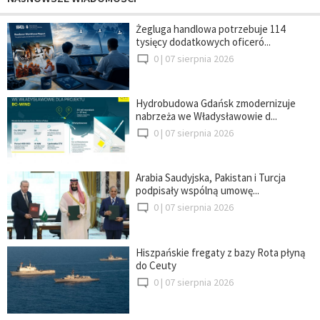
Żegluga handlowa potrzebuje 114
tysięcy dodatkowych oficeró...
0 |
07 sierpnia 2026
Hydrobudowa Gdańsk zmodernizuje
nabrzeża we Władysławowie d...
0 |
07 sierpnia 2026
Arabia Saudyjska, Pakistan i Turcja
podpisały wspólną umowę...
0 |
07 sierpnia 2026
Hiszpańskie fregaty z bazy Rota płyną
do Ceuty
0 |
07 sierpnia 2026