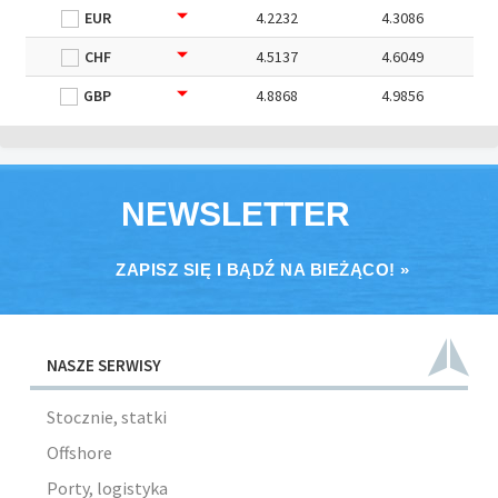
EUR
4.2232
4.3086
CHF
4.5137
4.6049
GBP
4.8868
4.9856
NEWSLETTER
ZAPISZ SIĘ I BĄDŹ NA BIEŻĄCO! »
NASZE SERWISY
Stocznie, statki
Offshore
Porty, logistyka