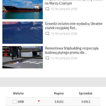
na Morzu Czarnym
0 |
06 sierpnia 2026
Szwedzi ostatecznie wydadzą Ukrainie
statek rosyjskiej flot...
0 |
06 sierpnia 2026
Remontowa Shipbuilding rozpoczęła
budowę piątego promu dla ...
0 |
06 sierpnia 2026
Waluta
Kupno
Sprzedaż
USD
3.6182
3.6912