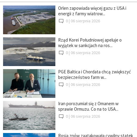
Orlen zapowiada więcej gazu z USA i
energii z farmy wiatrow...
0 |
06 sierpnia 2026
Rząd Korei Południowej apeluje o
wyjątek w sankcjach na ros...
0 |
06 sierpnia 2026
PGE Baltica i Chordata chcą zwiększyć
bezpieczeństwo farm w...
0 |
06 sierpnia 2026
Iran porozumiał się z Omanem w
sprawie Ormuzu. Co na to USA...
0 |
06 sierpnia 2026
Rosja znów zaatakowała cywilny statek