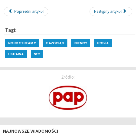
Poprzedni artykuł
Następny artykuł
Tagi:
NORD STREAM 2
GAZOCIĄG
NIEMCY
ROSJA
UKRAINA
NS2
Źródło:
NAJNOWSZE WIADOMOŚCI