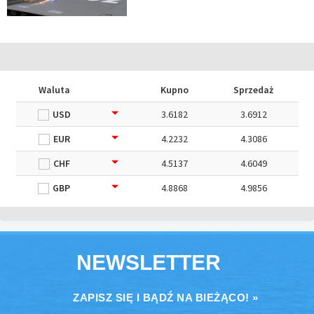
Waluta
Kupno
Sprzedaż
USD
3.6182
3.6912
EUR
4.2232
4.3086
CHF
4.5137
4.6049
GBP
4.8868
4.9856
NEWSLETTER
ZAPISZ SIĘ I BĄDŹ NA BIEŻĄCO! »