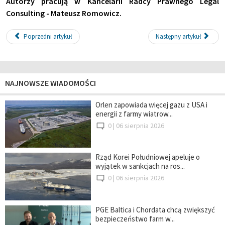
Autorzy pracują w Kancelarii Radcy Prawnego Legal
Consulting - Mateusz Romowicz.
Poprzedni artykuł
Następny artykuł
NAJNOWSZE WIADOMOŚCI
Orlen zapowiada więcej gazu z USA i
energii z farmy wiatrow...
0 |
06 sierpnia 2026
Rząd Korei Południowej apeluje o
wyjątek w sankcjach na ros...
0 |
06 sierpnia 2026
PGE Baltica i Chordata chcą zwiększyć
bezpieczeństwo farm w...