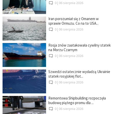
0 |
06 sierpnia 2026
Iran porozumiał się z Omanem w
sprawie Ormuzu. Co na to USA...
0 |
06 sierpnia 2026
Rosja znów zaatakowała cywilny statek
na Morzu Czarnym
0 |
06 sierpnia 2026
Szwedzi ostatecznie wydadzą Ukrainie
statek rosyjskiej flot...
0 |
06 sierpnia 2026
Remontowa Shipbuilding rozpoczęła
budowę piątego promu dla ...
0 |
06 sierpnia 2026