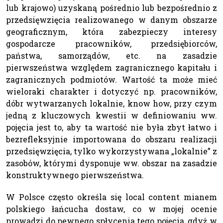
lub krajowo) uzyskaną pośrednio lub bezpośrednio z
przedsięwzięcia realizowanego w danym obszarze
geograficznym, która zabezpieczy interesy
gospodarcze pracowników, przedsiębiorców,
państwa, samorządów, etc. na zasadzie
pierwszeństwa względem zagranicznego kapitału i
zagranicznych podmiotów. Wartość ta może mieć
wieloraki charakter i dotyczyć np. pracowników,
dóbr wytwarzanych lokalnie, know how, przy czym
jedną z kluczowych kwestii w definiowaniu ww.
pojęcia jest to, aby ta wartość nie była zbyt łatwo i
bezrefleksyjnie importowana do obszaru realizacji
przedsięwzięcia, tylko wykorzystywana „lokalnie” z
zasobów, którymi dysponuje ww. obszar na zasadzie
konstruktywnego pierwszeństwa.
W Polsce często określa się local content mianem
polskiego łańcucha dostaw, co w mojej ocenie
prowadzi do pewnego spłycenia tego pojęcia, gdyż w