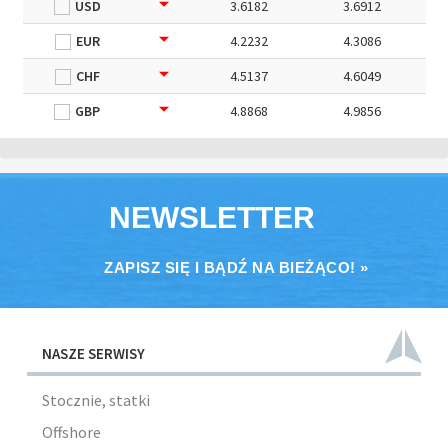
USD
3.6182
3.6912
EUR
4.2232
4.3086
CHF
4.5137
4.6049
GBP
4.8868
4.9856
NEWSLETTER
ZAPISZ SIĘ I BĄDŹ NA BIEŻĄCO! »
NASZE SERWISY
Stocznie, statki
Offshore