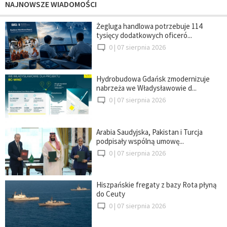
NAJNOWSZE WIADOMOŚCI
Żegluga handlowa potrzebuje 114
tysięcy dodatkowych oficeró...
0 |
07 sierpnia 2026
Hydrobudowa Gdańsk zmodernizuje
nabrzeża we Władysławowie d...
0 |
07 sierpnia 2026
Arabia Saudyjska, Pakistan i Turcja
podpisały wspólną umowę...
0 |
07 sierpnia 2026
Hiszpańskie fregaty z bazy Rota płyną
do Ceuty
0 |
07 sierpnia 2026