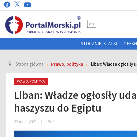
en
PORTAL INFORMACYJNY ISSN 2545-0735
STOCZNIE, STATKI
OFFS
Strona główna
Prawo, polityka
Liban: Władze ogłosiły 
PRAWO, POLITYKA
Liban: Władze ogłosiły ud
haszyszu do Egiptu
22 maja 2021
|
PAP