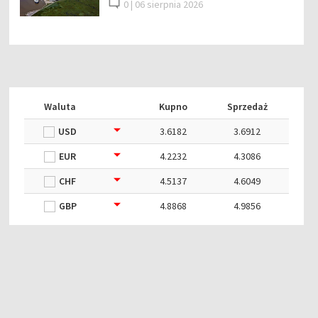
0 |
06 sierpnia 2026
Waluta
Kupno
Sprzedaż
USD
3.6182
3.6912
EUR
4.2232
4.3086
CHF
4.5137
4.6049
GBP
4.8868
4.9856