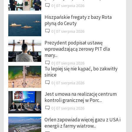
0 |
07 sierpnia 2026
Hiszpańskie fregaty z bazy Rota
płyną do Ceuty
0 |
07 sierpnia 2026
Prezydent podpisał ustawę
wprowadzającą zerowy PIT dla
mary...
0 |
07 sierpnia 2026
Tu lepiej się nie kąpać, bo zakwitły
sinice
0 |
07 sierpnia 2026
Jest umowa na realizację centrum
kontroli granicznej w Porc...
0 |
07 sierpnia 2026
Orlen zapowiada więcej gazu z USA i
energii z farmy wiatrow...