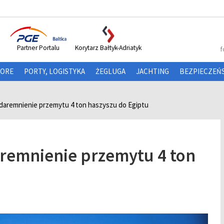
Partner Portalu
Korytarz Bałtyk-Adriatyk
f
HORE
PORTY, LOGISTYKA
ŻEGLUGA
JACHTING
BEZPIECZEŃ
udaremnienie przemytu 4 ton haszyszu do Egiptu
aremnienie przemytu 4 ton