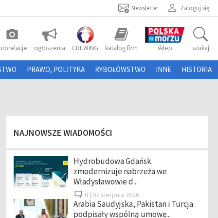
Newsletter
Zaloguj się
photo_camera
otorelacje
ogłoszenia
CREWING
katalog firm
sklep
szukaj
STWO
PRAWO, POLITYKA
RYBOŁÓWSTWO
INNE
HISTORIA
NAJNOWSZE WIADOMOŚCI
Hydrobudowa Gdańsk
zmodernizuje nabrzeża we
Władysławowie d...
0 |
07 sierpnia 2026
Arabia Saudyjska, Pakistan i Turcja
podpisały wspólną umowę...