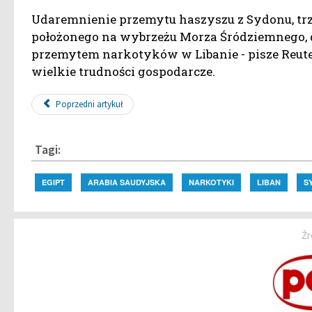
Udaremnienie przemytu haszyszu z Sydonu, trz
położonego na wybrzeżu Morza Śródziemnego, d
przemytem narkotyków w Libanie - pisze Reuter
wielkie trudności gospodarcze.
Poprzedni artykuł
Tagi:
EGIPT
ARABIA SAUDYJSKA
NARKOTYKI
LIBAN
S
Źr