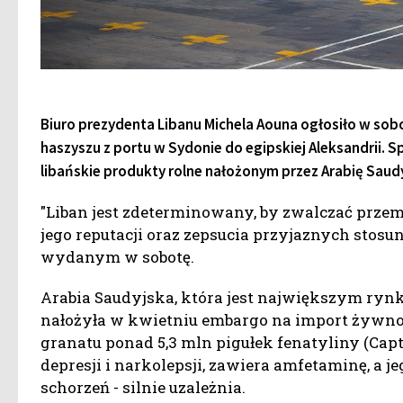
Biuro prezydenta Libanu Michela Aouna ogłosiło w sob
haszyszu z portu w Sydonie do egipskiej Aleksandrii.
libańskie produkty rolne nałożonym przez Arabię Saud
"Liban jest zdeterminowany, by zwalczać prze
jego reputacji oraz zepsucia przyjaznych stos
wydanym w sobotę.
Arabia Saudyjska, która jest największym rynki
nałożyła w kwietniu embargo na import żywno
granatu ponad 5,3 mln pigułek fenatyliny (Cap
depresji i narkolepsji, zawiera amfetaminę, a
schorzeń - silnie uzależnia.