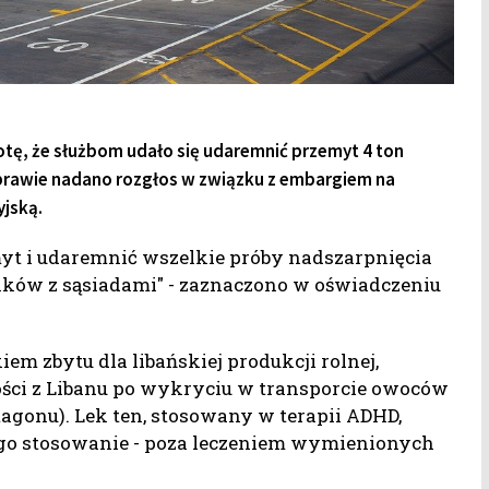
otę, że służbom udało się udaremnić przemyt 4 ton
 Sprawie nadano rozgłos w związku z embargiem na
yjską.
myt i udaremnić wszelkie próby nadszarpnięcia
unków z sąsiadami" - zaznaczono w oświadczeniu
em zbytu dla libańskiej produkcji rolnej,
ści z Libanu po wykryciu w transporcie owoców
tagonu). Lek ten, stosowany w terapii ADHD,
 jego stosowanie - poza leczeniem wymienionych