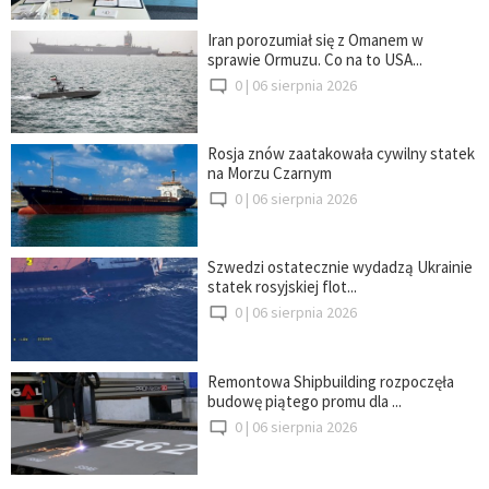
Iran porozumiał się z Omanem w
sprawie Ormuzu. Co na to USA...
0 |
06 sierpnia 2026
Rosja znów zaatakowała cywilny statek
na Morzu Czarnym
0 |
06 sierpnia 2026
Szwedzi ostatecznie wydadzą Ukrainie
statek rosyjskiej flot...
0 |
06 sierpnia 2026
Remontowa Shipbuilding rozpoczęła
budowę piątego promu dla ...
0 |
06 sierpnia 2026