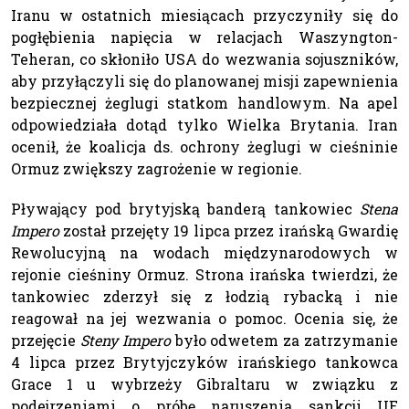
Iranu w ostatnich miesiącach przyczyniły się do
pogłębienia napięcia w relacjach Waszyngton-
Teheran, co skłoniło USA do wezwania sojuszników,
aby przyłączyli się do planowanej misji zapewnienia
bezpiecznej żeglugi statkom handlowym. Na apel
odpowiedziała dotąd tylko Wielka Brytania. Iran
ocenił, że koalicja ds. ochrony żeglugi w cieśninie
Ormuz zwiększy zagrożenie w regionie.
Pływający pod brytyjską banderą tankowiec
Stena
Impero
został przejęty 19 lipca przez irańską Gwardię
Rewolucyjną na wodach międzynarodowych w
rejonie cieśniny Ormuz. Strona irańska twierdzi, że
tankowiec zderzył się z łodzią rybacką i nie
reagował na jej wezwania o pomoc. Ocenia się, że
przejęcie
Steny Impero
było odwetem za zatrzymanie
4 lipca przez Brytyjczyków irańskiego tankowca
Grace 1 u wybrzeży Gibraltaru w związku z
podejrzeniami o próbę naruszenia sankcji UE