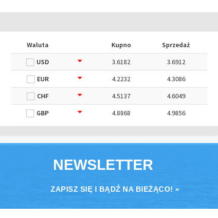
Waluta
Kupno
Sprzedaż
USD
3.6182
3.6912
EUR
4.2232
4.3086
CHF
4.5137
4.6049
GBP
4.8868
4.9856
NEWSLETTER
ZAPISZ SIĘ I BĄDŹ NA BIEŻĄCO! »