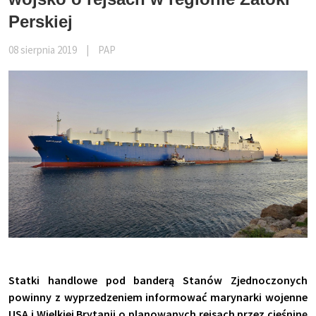
Perskiej
08 sierpnia 2019
|
PAP
Statki handlowe pod banderą Stanów Zjednoczonych
powinny z wyprzedzeniem informować marynarki wojenne
USA i Wielkiej Brytanii o planowanych rejsach przez cieśninę