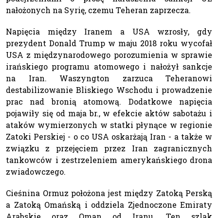
nałożonych na Syrię, czemu Teheran zaprzecza.
Napięcia między Iranem a USA wzrosły, gdy
prezydent Donald Trump w maju 2018 roku wycofał
USA z międzynarodowego porozumienia w sprawie
irańskiego programu atomowego i nałożył sankcje
na Iran. Waszyngton zarzuca Teheranowi
destabilizowanie Bliskiego Wschodu i prowadzenie
prac nad bronią atomową. Dodatkowe napięcia
pojawiły się od maja br., w efekcie aktów sabotażu i
ataków wymierzonych w statki płynące w regionie
Zatoki Perskiej - o co USA oskarżają Iran - a także w
związku z przejęciem przez Iran zagranicznych
tankowców i zestrzeleniem amerykańskiego drona
zwiadowczego.
Cieśnina Ormuz położona jest między Zatoką Perską
a Zatoką Omańską i oddziela Zjednoczone Emiraty
Arabskie oraz Oman od Iranu. Ten szlak