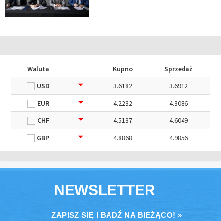
Waluta
Kupno
Sprzedaż
USD
3.6182
3.6912
EUR
4.2232
4.3086
CHF
4.5137
4.6049
GBP
4.8868
4.9856
NEWSLETTER
ZAPISZ SIĘ I BĄDŹ NA BIEŻĄCO! »