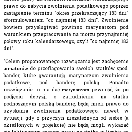
prawo do nabycia zwolnienia podatkowego poprzez
zastąpienie terminu "okres przekraczający 183 dni"
sformułowaniem "co najmniej 183 dni". Zwolnienie
bowiem przysługiwać powinno marynarzom pod
warunkiem przepracowania na morzu przynajmniej
połowy roku kalendarzowego, czyli "co najmniej 183
dni".
"Celem proponowanego rozwiązania jest zachęcenie
do przeflagowania swoich statków spod
armatorów
bander, które gwarantują marynarzom zwolnienia
podatkowe, pod banderę polską. Ponadto
rozwiązanie to ma dać
pewność, że po
marynarzom
podjęciu decyzji o zatrudnieniu na statku
podnoszącym polską banderę, będą mieli prawo do
uzyskania zwolnienia podatkowego, nawet w
sytuacji, gdy z przyczyn niezależnych od siebie (a
określonych w projekcie) nie będą mogli wykazać
się faktycznym czasem pracy na statku w liczbie co