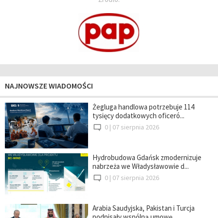
NAJNOWSZE WIADOMOŚCI
Żegluga handlowa potrzebuje 114
tysięcy dodatkowych oficeró...
0 |
07 sierpnia 2026
Hydrobudowa Gdańsk zmodernizuje
nabrzeża we Władysławowie d...
0 |
07 sierpnia 2026
Arabia Saudyjska, Pakistan i Turcja
podpisały wspólną umowę...