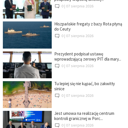
0 |
07 sierpnia 2026
Hiszpańskie fregaty z bazy Rota płyną
do Ceuty
0 |
07 sierpnia 2026
Prezydent podpisał ustawę
wprowadzającą zerowy PIT dla mary...
0 |
07 sierpnia 2026
Tu lepiej się nie kąpać, bo zakwitły
sinice
0 |
07 sierpnia 2026
Jest umowa na realizację centrum
kontroli granicznej w Porc...
0 |
07 sierpnia 2026