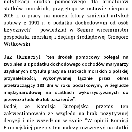
notyfikacji środka pomocowego dla armatorów
statków morskich, przyjętego w ustawie sierpnia
2015 r. o pracy na morzu, który zmieniał artykuł
ustawy z 1991 r. o podatku dochodowym od osób
fizycznych" - powiedział w Sejmie wiceminister
gospodarki morskiej i żeglugi śródlądowej Grzegorz
Witkowski.
Jak tłumaczył, "
ten środek pomocowy polegał na
zwolnieniu z podatku dochodowego dochodów marynarzy
uzyskanych z tytułu pracy na statkach morskich o polskiej
przynależności, wykonywanej łącznie przez okres
przekraczający 183 dni w roku podatkowym, w żegludze
międzynarodowej na statkach wykorzystywanych do
".
przewozu ładunku lub pasażerów
Dodał, że Komisja Europejska przepis ten
zakwestionowała ze względu na brak pozytywnej
decyzji i nie wszedł on w życie. "W opinii Komisji
Europejskiej przepis ten należy rozszerzyć na statki