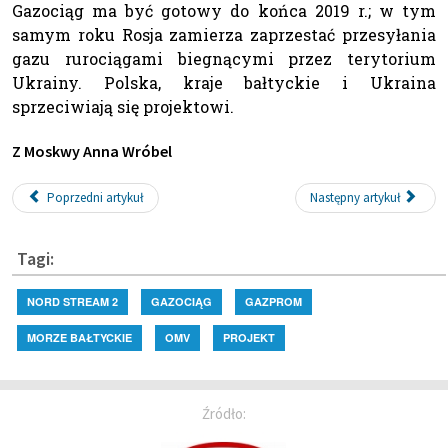
Gazociąg ma być gotowy do końca 2019 r.; w tym
samym roku Rosja zamierza zaprzestać przesyłania
gazu rurociągami biegnącymi przez terytorium
Ukrainy. Polska, kraje bałtyckie i Ukraina
sprzeciwiają się projektowi.
Z Moskwy Anna Wróbel
Poprzedni artykuł
Następny artykuł
Tagi:
NORD STREAM 2
GAZOCIĄG
GAZPROM
MORZE BAŁTYCKIE
OMV
PROJEKT
Źródło: