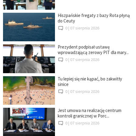
Hiszpańskie fregaty z bazy Rota płyną
do Ceuty
0 |
07 sierpnia 2026
Prezydent podpisał ustawę
wprowadzającą zerowy PIT dla mary...
0 |
07 sierpnia 2026
Tu lepiej się nie kąpać, bo zakwitły
sinice
0 |
07 sierpnia 2026
Jest umowa na realizację centrum
kontroli granicznej w Porc...
0 |
07 sierpnia 2026