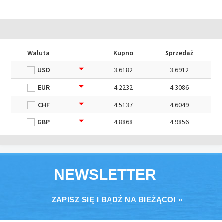
Waluta
Kupno
Sprzedaż
USD
3.6182
3.6912
EUR
4.2232
4.3086
CHF
4.5137
4.6049
GBP
4.8868
4.9856
NEWSLETTER
ZAPISZ SIĘ I BĄDŹ NA BIEŻĄCO! »