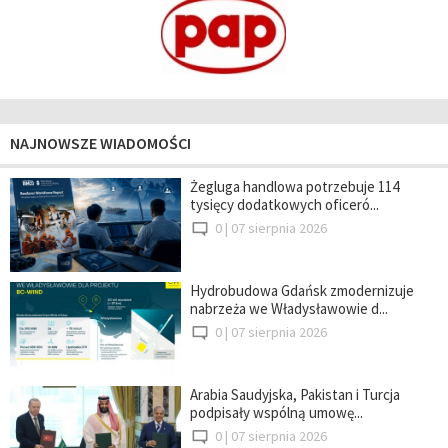
NAJNOWSZE WIADOMOŚCI
Żegluga handlowa potrzebuje 114
tysięcy dodatkowych oficeró...
0 |
07 sierpnia 2026
Hydrobudowa Gdańsk zmodernizuje
nabrzeża we Władysławowie d...
0 |
07 sierpnia 2026
Arabia Saudyjska, Pakistan i Turcja
podpisały wspólną umowę...
0 |
07 sierpnia 2026