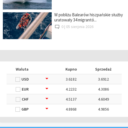
W pobliżu Balearów hiszpańskie służby
uratowały 34 migrantó...
0 |
05 sierpnia 2026
Waluta
Kupno
Sprzedaż
USD
3.6182
3.6912
EUR
4.2232
4.3086
CHF
4.5137
4.6049
GBP
4.8868
4.9856