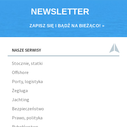
NEWSLETTER
ZAPISZ SIĘ I BĄDŹ NA BIEŻĄCO! »
NASZE SERWISY
Stocznie, statki
Offshore
Porty, logistyka
Żegluga
Jachting
Bezpieczeństwo
Prawo, polityka
Rybołówstwo