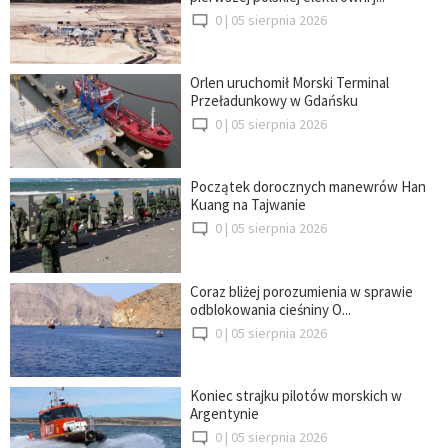
0 |
05 sierpnia 2026
Orlen uruchomił Morski Terminal
Przeładunkowy w Gdańsku
0 |
05 sierpnia 2026
Początek dorocznych manewrów Han
Kuang na Tajwanie
0 |
05 sierpnia 2026
Coraz bliżej porozumienia w sprawie
odblokowania cieśniny O...
0 |
05 sierpnia 2026
Koniec strajku pilotów morskich w
Argentynie
0 |
05 sierpnia 2026