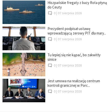
Hiszpańskie fregaty z bazy Rota płyną
do Ceuty
0 |
07 sierpnia 2026
Prezydent podpisał ustawę
wprowadzającą zerowy PIT dla mary...
0 |
07 sierpnia 2026
Tu lepiej się nie kąpać, bo zakwitły
sinice
0 |
07 sierpnia 2026
Jest umowa na realizację centrum
kontroli granicznej w Porc...
0 |
07 sierpnia 2026