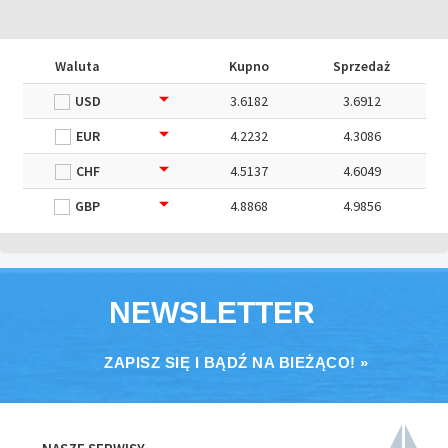
Waluta
Kupno
Sprzedaż
USD
3.6182
3.6912
EUR
4.2232
4.3086
CHF
4.5137
4.6049
GBP
4.8868
4.9856
NEWSLETTER
ZAPISZ SIĘ I BĄDŹ NA BIEŻĄCO! »