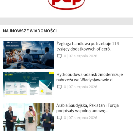
NAJNOWSZE WIADOMOŚCI
Żegluga handlowa potrzebuje 114
tysięcy dodatkowych oficeró...
0 |
07 sierpnia 2026
Hydrobudowa Gdańsk zmodernizuje
nabrzeża we Władysławowie d...
0 |
07 sierpnia 2026
Arabia Saudyjska, Pakistan i Turcja
podpisały wspólną umowę...
0 |
07 sierpnia 2026