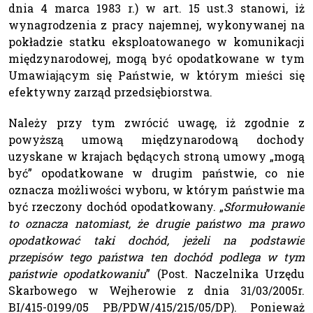
dnia 4 marca 1983 r.) w art. 15 ust.3 stanowi, iż
wynagrodzenia z pracy najemnej, wykonywanej na
pokładzie statku eksploatowanego w komunikacji
międzynarodowej, mogą być opodatkowane w tym
Umawiającym się Państwie, w którym mieści się
efektywny zarząd przedsiębiorstwa.
Należy przy tym zwrócić uwagę, iż zgodnie z
powyższą umową międzynarodową dochody
uzyskane w krajach będących stroną umowy „mogą
być” opodatkowane w drugim państwie, co nie
oznacza możliwości wyboru, w którym państwie ma
być rzeczony dochód opodatkowany. „
Sformułowanie
to oznacza natomiast, że drugie państwo ma prawo
opodatkować taki dochód, jeżeli na podstawie
przepisów tego państwa ten dochód podlega w tym
państwie opodatkowaniu
” (Post. Naczelnika Urzędu
Skarbowego w Wejherowie z dnia 31/03/2005r.
BI/415-0199/05 PB/PDW/415/215/05/DP). Ponieważ