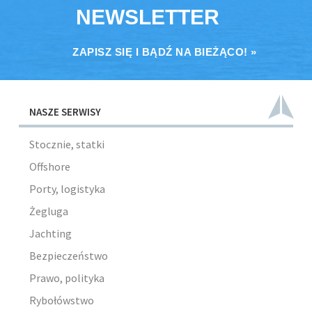
NEWSLETTER
ZAPISZ SIĘ I BĄDŹ NA BIEŻĄCO! »
NASZE SERWISY
Stocznie, statki
Offshore
Porty, logistyka
Żegluga
Jachting
Bezpieczeństwo
Prawo, polityka
Rybołówstwo