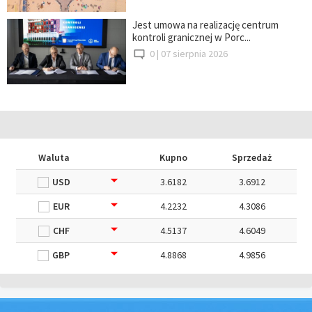
Jest umowa na realizację centrum
kontroli granicznej w Porc...
0 |
07 sierpnia 2026
Waluta
Kupno
Sprzedaż
USD
3.6182
3.6912
EUR
4.2232
4.3086
CHF
4.5137
4.6049
GBP
4.8868
4.9856