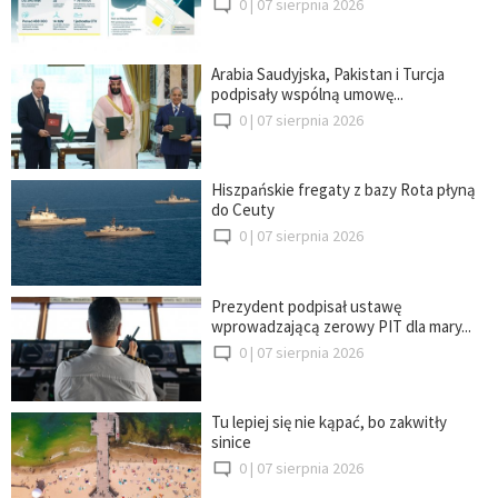
0 |
07 sierpnia 2026
Arabia Saudyjska, Pakistan i Turcja
podpisały wspólną umowę...
0 |
07 sierpnia 2026
Hiszpańskie fregaty z bazy Rota płyną
do Ceuty
0 |
07 sierpnia 2026
Prezydent podpisał ustawę
wprowadzającą zerowy PIT dla mary...
0 |
07 sierpnia 2026
Tu lepiej się nie kąpać, bo zakwitły
sinice
0 |
07 sierpnia 2026