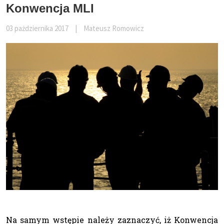
Konwencja MLI
03 pażdziernika 2017
|
Mateusz Romowicz
Na samym wstępie należy zaznaczyć, iż Konwencja