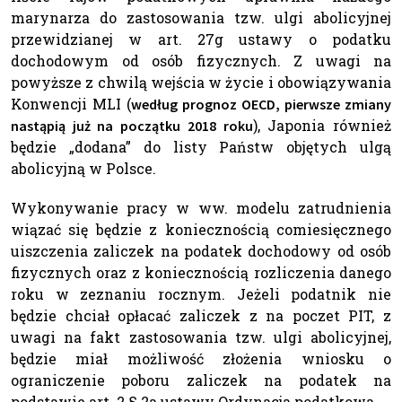
marynarza do zastosowania tzw. ulgi abolicyjnej
przewidzianej w art. 27g ustawy o podatku
dochodowym od osób fizycznych. Z uwagi na
powyższe z chwilą wejścia w życie i obowiązywania
Konwencji MLI (
według prognoz OECD, pierwsze zmiany
), Japonia również
nastąpią już na początku 2018 roku
będzie „dodana” do listy Państw objętych ulgą
abolicyjną w Polsce.
Wykonywanie pracy w ww. modelu zatrudnienia
wiązać się będzie z koniecznością comiesięcznego
uiszczenia zaliczek na podatek dochodowy od osób
fizycznych oraz z koniecznością rozliczenia danego
roku w zeznaniu rocznym. Jeżeli podatnik nie
będzie chciał opłacać zaliczek z na poczet PIT, z
uwagi na fakt zastosowania tzw. ulgi abolicyjnej,
będzie miał możliwość złożenia wniosku o
ograniczenie poboru zaliczek na podatek na
podstawie art. 2 § 2a ustawy Ordynacja podatkowa.