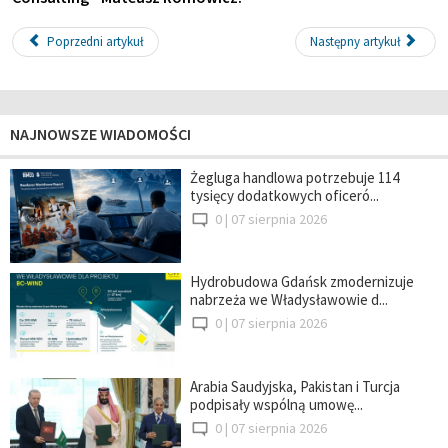
Poprzedni artykuł
Następny artykuł
NAJNOWSZE WIADOMOŚCI
Żegluga handlowa potrzebuje 114
tysięcy dodatkowych oficeró...
0 |
07 sierpnia 2026
Hydrobudowa Gdańsk zmodernizuje
nabrzeża we Władysławowie d...
0 |
07 sierpnia 2026
Arabia Saudyjska, Pakistan i Turcja
podpisały wspólną umowę...
0 |
07 sierpnia 2026