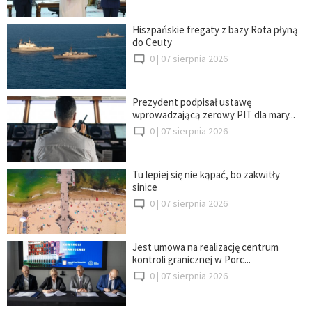
Hiszpańskie fregaty z bazy Rota płyną
do Ceuty
0 |
07 sierpnia 2026
Prezydent podpisał ustawę
wprowadzającą zerowy PIT dla mary...
0 |
07 sierpnia 2026
Tu lepiej się nie kąpać, bo zakwitły
sinice
0 |
07 sierpnia 2026
Jest umowa na realizację centrum
kontroli granicznej w Porc...
0 |
07 sierpnia 2026