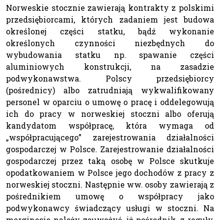
Norweskie stocznie zawierają kontrakty z polskimi
przedsiębiorcami, których zadaniem jest budowa
określonej części statku, bądź wykonanie
określonych czynności niezbędnych do
wybudowania statku np. spawanie części
aluminiowych konstrukcji, na zasadzie
podwykonawstwa. Polscy przedsiębiorcy
(pośrednicy) albo zatrudniają wykwalifikowany
personel w oparciu o umowę o pracę i oddelegowują
ich do pracy w norweskiej stoczni albo oferują
kandydatom współpracę, która wymaga od
„współpracującego” zarejestrowania działalności
gospodarczej w Polsce. Zarejestrowanie działalności
gospodarczej przez taką osobę w Polsce skutkuje
opodatkowaniem w Polsce jego dochodów z pracy z
norweskiej stoczni. Następnie ww. osoby zawierają z
pośrednikiem umowę o współpracy jako
podwykonawcy świadczący usługi w stoczni. Na
marginesie należy zauważyć, iż pośrednik, z reguły,