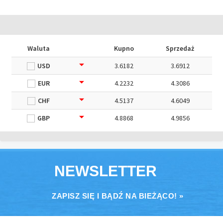
Waluta
Kupno
Sprzedaż
USD
3.6182
3.6912
EUR
4.2232
4.3086
CHF
4.5137
4.6049
GBP
4.8868
4.9856
NEWSLETTER
ZAPISZ SIĘ I BĄDŹ NA BIEŻĄCO! »