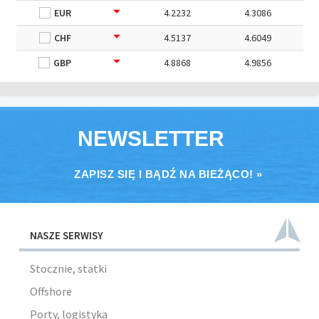
EUR
4.2232
4.3086
CHF
4.5137
4.6049
GBP
4.8868
4.9856
NEWSLETTER
ZAPISZ SIĘ I BĄDŹ NA BIEŻĄCO! »
NASZE SERWISY
Stocznie, statki
Offshore
Porty, logistyka