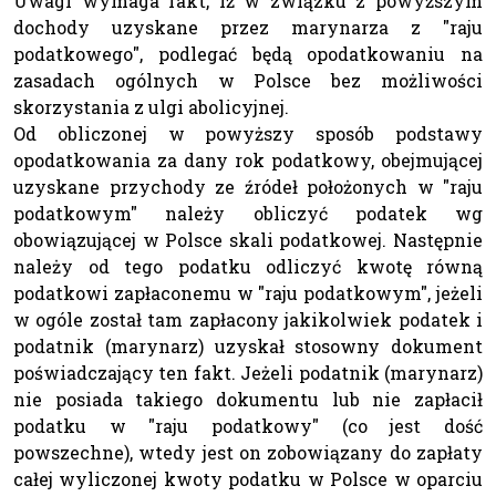
Uwagi wymaga fakt, iż w związku z powyższym
dochody uzyskane przez marynarza z "raju
podatkowego", podlegać będą opodatkowaniu na
zasadach ogólnych w Polsce bez możliwości
skorzystania z ulgi abolicyjnej.
Od obliczonej w powyższy sposób podstawy
opodatkowania za dany rok podatkowy, obejmującej
uzyskane przychody ze źródeł położonych w "raju
podatkowym" należy obliczyć podatek wg
obowiązującej w Polsce skali podatkowej. Następnie
należy od tego podatku odliczyć kwotę równą
podatkowi zapłaconemu w "raju podatkowym", jeżeli
w ogóle został tam zapłacony jakikolwiek podatek i
podatnik (marynarz) uzyskał stosowny dokument
poświadczający ten fakt. Jeżeli podatnik (marynarz)
nie posiada takiego dokumentu lub nie zapłacił
podatku w "raju podatkowy" (co jest dość
powszechne), wtedy jest on zobowiązany do zapłaty
całej wyliczonej kwoty podatku w Polsce w oparciu