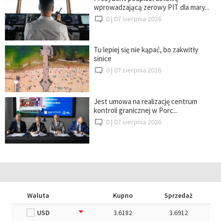
wprowadzającą zerowy PIT dla mary...
0 |
07 sierpnia 2026
Tu lepiej się nie kąpać, bo zakwitły
sinice
0 |
07 sierpnia 2026
Jest umowa na realizację centrum
kontroli granicznej w Porc...
0 |
07 sierpnia 2026
Waluta
Kupno
Sprzedaż
USD
3.6182
3.6912