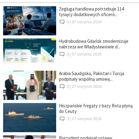
Żegluga handlowa potrzebuje 114
tysięcy dodatkowych oficeró...
0 |
07 sierpnia 2026
Hydrobudowa Gdańsk zmodernizuje
nabrzeża we Władysławowie d...
0 |
07 sierpnia 2026
Arabia Saudyjska, Pakistan i Turcja
podpisały wspólną umowę...
0 |
07 sierpnia 2026
Hiszpańskie fregaty z bazy Rota płyną
do Ceuty
0 |
07 sierpnia 2026
Prezydent podpisał ustawę