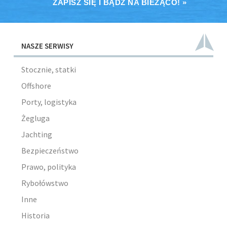
ZAPISZ SIĘ I BĄDŹ NA BIEŻĄCO! »
NASZE SERWISY
Stocznie, statki
Offshore
Porty, logistyka
Żegluga
Jachting
Bezpieczeństwo
Prawo, polityka
Rybołówstwo
Inne
Historia