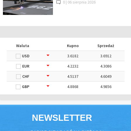
0 |
06 sierpnia 2026
Waluta
Kupno
Sprzedaż
USD
3.6182
3.6912
EUR
4.2232
4.3086
CHF
4.5137
4.6049
GBP
4.8868
4.9856
NEWSLETTER