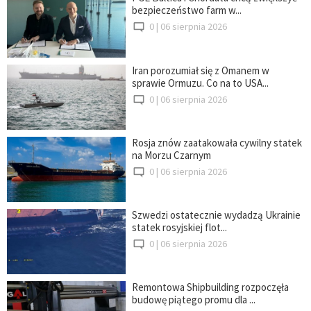
bezpieczeństwo farm w...
0 |
06 sierpnia 2026
Iran porozumiał się z Omanem w
sprawie Ormuzu. Co na to USA...
0 |
06 sierpnia 2026
Rosja znów zaatakowała cywilny statek
na Morzu Czarnym
0 |
06 sierpnia 2026
Szwedzi ostatecznie wydadzą Ukrainie
statek rosyjskiej flot...
0 |
06 sierpnia 2026
Remontowa Shipbuilding rozpoczęła
budowę piątego promu dla ...