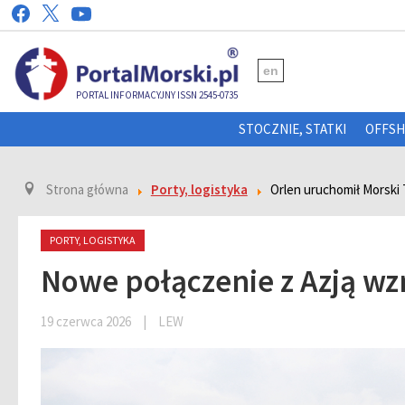
en
PORTAL INFORMACYJNY ISSN 2545-0735
STOCZNIE, STATKI
OFFS
Strona główna
Porty, logistyka
Orlen uruchomił Morski
PORTY, LOGISTYKA
Nowe połączenie z Azją wz
19 czerwca 2026
|
LEW