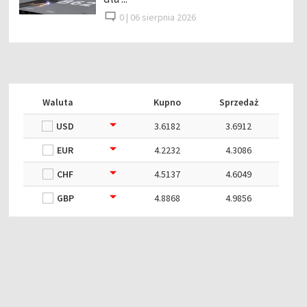
0 |
06 sierpnia 2026
Waluta
Kupno
Sprzedaż
USD
3.6182
3.6912
EUR
4.2232
4.3086
CHF
4.5137
4.6049
GBP
4.8868
4.9856