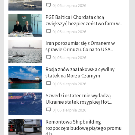
0 |
06 sierpnia 2026
PGE Baltica i Chordata chcą
zwiększyć bezpieczeństwo farm w...
0 |
06 sierpnia 2026
Iran porozumiał się z Omanem w
sprawie Ormuzu. Co na to USA...
0 |
06 sierpnia 2026
Rosja znów zaatakowała cywilny
statek na Morzu Czarnym
0 |
06 sierpnia 2026
Szwedzi ostatecznie wydadzą
Ukrainie statek rosyjskiej flot...
0 |
06 sierpnia 2026
Remontowa Shipbuilding
rozpoczęła budowę piątego promu
dla ...