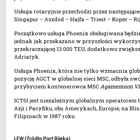
Usługa rotacyjnie przechodzi przez następując
Singapur – Aszdod – Hajfa – Triest – Koper – R
Początkowo usługa Phoenix obsługiwana będzie 
jednak jak przekazano w przyszłości wykorzy
przekraczającej 13 000 TEU, dodatkowo zwięks
Adriatyk.
Usługa Phoenix, która nie tylko wzmacnia globa
pozycję AGCT w globalnej sieci MSC, odbyła sw
przybyciem kontenerowca MSC
Agamemnon
VI
ICTSI jest niezależnym globalnym operatorem
Azji i Pacyfiku, obu Amerykach, Europie, na Bl
Filipinach w 1987 roku.
LEW (Źródło Port Rijeka)