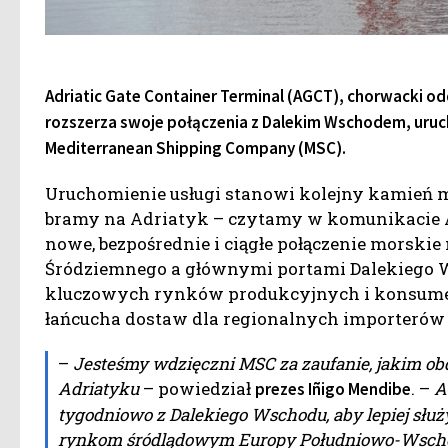
Adriatic Gate Container Terminal (AGCT), chorwacki odd
rozszerza swoje połączenia z Dalekim Wschodem, uruch
Mediterranean Shipping Company (MSC).
Uruchomienie usługi stanowi kolejny kamień mi
bramy na Adriatyk – czytamy w komunikacie A
nowe, bezpośrednie i ciągłe połączenie morski
Śródziemnego a głównymi portami Dalekiego 
kluczowych rynków produkcyjnych i konsumen
łańcucha dostaw dla regionalnych importerów 
–
Jesteśmy wdzięczni MSC za zaufanie, jakim ob
Adriatyku
– powiedział
. –
A
prezes Iñigo Mendibe
tygodniowo z Dalekiego Wschodu, aby lepiej służ
rynkom śródlądowym Europy Południowo-Wschod