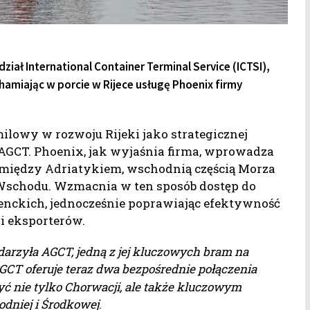
ział International Container Terminal Service (ICTSI),
amiając w porcie w Rijece usługę Phoenix firmy
lowy w rozwoju Rijeki jako strategicznej
GCT. Phoenix, jak wyjaśnia firma, wprowadza
e między Adriatykiem, wschodnią częścią Morza
Wschodu. Wzmacnia w ten sposób dostęp do
ckich, jednocześnie poprawiając efektywność
i eksporterów.
darzyła AGCT, jedną z jej kluczowych bram na
GCT oferuje teraz dwa bezpośrednie połączenia
yć nie tylko Chorwacji, ale także kluczowym
niej i Środkowej
.