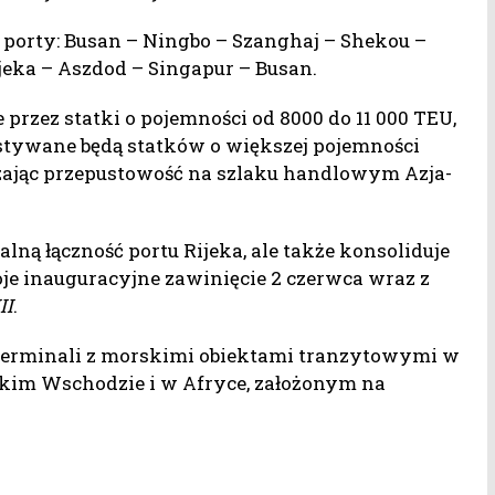
e porty: Busan – Ningbo – Szanghaj – Shekou –
ijeka – Aszdod – Singapur – Busan.
przez statki o pojemności od 8000 do 11 000 TEU,
stywane będą statków o większej pojemności
zając przepustowość na szlaku handlowym Azja-
lną łączność portu Rijeka, ale także konsoliduje
oje inauguracyjne zawinięcie 2 czerwca wraz z
II
.
 terminali z morskimi obiektami tranzytowymi w
iskim Wschodzie i w Afryce, założonym na