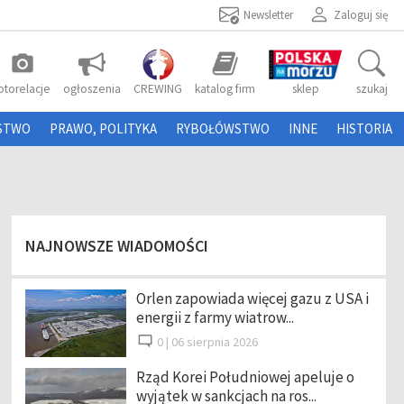
Newsletter
Zaloguj się
photo_camera
otorelacje
ogłoszenia
CREWING
katalog firm
sklep
szukaj
STWO
PRAWO, POLITYKA
RYBOŁÓWSTWO
INNE
HISTORIA
NAJNOWSZE WIADOMOŚCI
Orlen zapowiada więcej gazu z USA i
energii z farmy wiatrow...
0 |
06 sierpnia 2026
Rząd Korei Południowej apeluje o
wyjątek w sankcjach na ros...