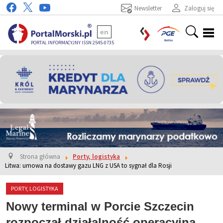
Newsletter
Zaloguj się
en
PORTAL INFORMACYJNY ISSN 2545-0735
Strona główna
Porty, logistyka
Litwa: umowa na dostawy gazu LNG z USA to sygnał dla Rosji
PORTY, LOGISTYKA
Nowy terminal w Porcie Szczecin
rozpoczął działalność operacyjną