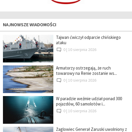
NAJNOWSZE WIADOMOŚCI
Tajwan ćwiczył odparcie chińskiego
ataku
0 |
10 sierpnia 2026
Armatorzy ostrzegają, że ruch
towarowy na Renie zostanie ws...
0 |
10 sierpnia 2026
W paradzie weźmie udział ponad 300
pojazdów, 60 samolotów i...
0 |
10 sierpnia 2026
Żaglowiec Generał Zaruski uwolniony z