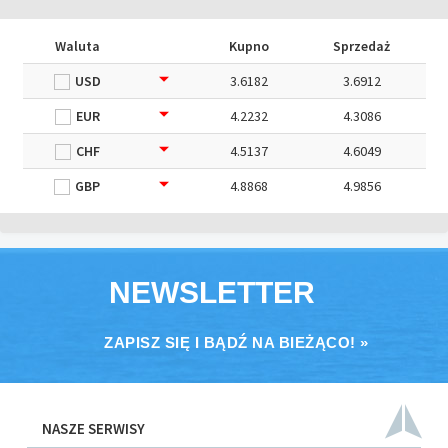
Waluta
Kupno
Sprzedaż
USD
3.6182
3.6912
EUR
4.2232
4.3086
CHF
4.5137
4.6049
GBP
4.8868
4.9856
NEWSLETTER
ZAPISZ SIĘ I BĄDŹ NA BIEŻĄCO! »
NASZE SERWISY