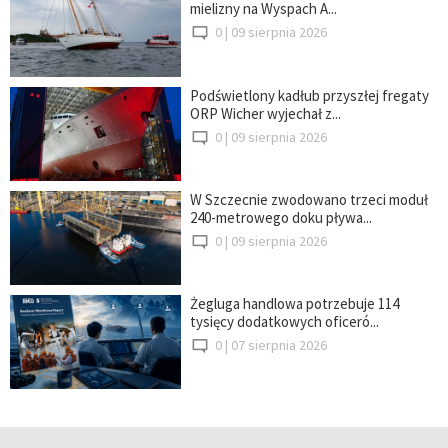
mielizny na Wyspach A...
0 |
09 sierpnia 2026
Podświetlony kadłub przyszłej fregaty
ORP Wicher wyjechał z...
0 |
09 sierpnia 2026
W Szczecnie zwodowano trzeci moduł
240-metrowego doku pływa...
0 |
09 sierpnia 2026
Żegluga handlowa potrzebuje 114
tysięcy dodatkowych oficeró...
0 |
07 sierpnia 2026