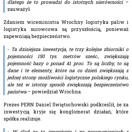
dlatego że to prowadzi do istotnych nierówności
–
zauważył.
Zdaniem wiceministra Wrochny logistyka paliw i
logistyka surowcowa są przyszłością, ponieważ
zapewniają bezpieczeństwo.
-
Ta dzisiejsza inwestycja, te trzy kolejne zbiorniki o
pojemności 150 tys. metrów sześc., zwiększają
pojemność bazy o ponad 41 proc. To są liczby, to są
dane i te elementy, które na co dzień zwiększają z
jednej strony możliwości logistyczne polskiego rynku,
ale też w istotny sposób zwiększają bezpieczeństwo
państwa
– powiedział Wrochna.
Prezes PERN Daniel Świętochowski podkreślił, że za
inwestycją kryje się konglomerat działań, które
spółka realizuje.
-
W ślad za tą inwestycją i po porozumieniach z