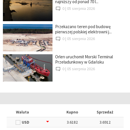
najniższy od ponad 70 l...
0 |
05 sierpnia 2026
Przekazano teren pod budowę
pierwszej polskiej elektrowni j...
0 |
05 sierpnia 2026
Orlen uruchomił Morski Terminal
Przeładunkowy w Gdańsku
0 |
05 sierpnia 2026
Waluta
Kupno
Sprzedaż
USD
3.6182
3.6912