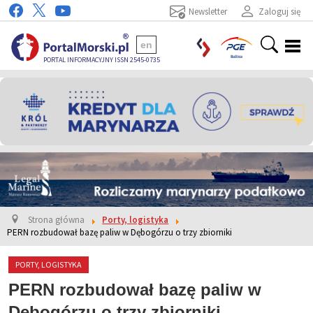
Newsletter
Zaloguj się
en
PORTAL INFORMACYJNY ISSN 2545-0735
Strona główna
Porty, logistyka
PERN rozbudował bazę paliw w Dębogórzu o trzy zbiorniki
PORTY, LOGISTYKA
PERN rozbudował bazę paliw w
Dębogórzu o trzy zbiorniki