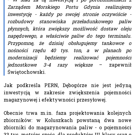
Zarządem Morskiego Portu Gdynia realizujemy
inwestycję - każdy po swojej stronie oczywiście -
rozbudowy stanowiska przeładunkowego paliw
płynnych, która zwiększy możliwość dostaw oleju
napędowego, a właściwie paliw do tego terminalu.
Przypomnę, że dzisiaj obsługujemy tankowce o
nośności rzędu 40 tys. ton, a w planach po
modernizacji będziemy realizować pojemności
jednostkowe 3-4 razy większe
– zapewnił
Świętochowski.
Jak podkreśla PERN, Dębogórze nie jest jedyną
inwestycją w zakresie zwiększenia pojemności
magazynowej i efektywności przesyłowej.
Obecnie trwa m.in. faza projektowania kolejnych
zbiorników: w Koluszkach powstaną dwa nowe
zbiorniki do magazynowania paliw - o pojemności
33 tys. metrów sześc. dla produktów III klasy oraz o