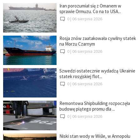
Iran porozumiał się z Omanem w
sprawie Ormuzu. Co na to USA...
0 |
06 sierpnia 2026
Rosja znów zaatakowała cywilny statek
na Morzu Czarnym
0 |
06 sierpnia 2026
Szwedzi ostatecznie wydadzą Ukrainie
statek rosyjskiej flot...
0 |
06 sierpnia 2026
Remontowa Shipbuilding rozpoczęła
budowę piątego promu dla ...
0 |
06 sierpnia 2026
Niski stan wody w Wiśle, w Annopolu