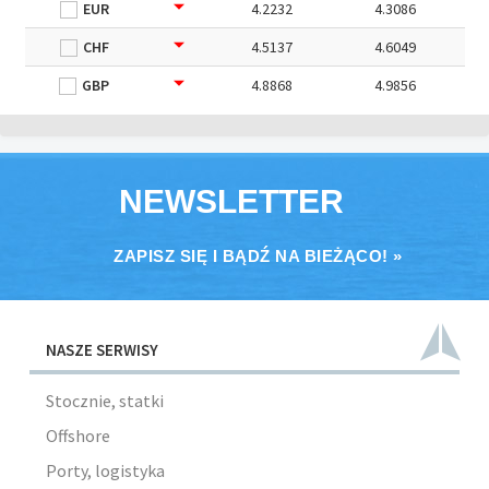
EUR
4.2232
4.3086
CHF
4.5137
4.6049
GBP
4.8868
4.9856
NEWSLETTER
ZAPISZ SIĘ I BĄDŹ NA BIEŻĄCO! »
NASZE SERWISY
Stocznie, statki
Offshore
Porty, logistyka