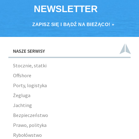
NEWSLETTER
ZAPISZ SIĘ I BĄDŹ NA BIEŻĄCO! »
NASZE SERWISY
Stocznie, statki
Offshore
Porty, logistyka
Żegluga
Jachting
Bezpieczeństwo
Prawo, polityka
Rybołówstwo