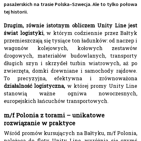
pasażerskich na trasie Polska–Szwecja. Ale to tylko połowa
tej historii.
Drugim, równie istotnym obliczem Unity Line jest
świat logistyki
, w którym codziennie przez Bałtyk
przemieszczają się tysiące ton ładunków: od naczep i
wagonów kolejowych, kołowych zestawów
drogowych, materiałów budowlanych, transporty
długich szyn i skrzydeł turbin wiatrowych, aż po
zwierzęta, domki drewniane i samochody rajdowe.
To precyzyjna, efektywna i zrównoważona
działalność logistyczna
,
w której promy Unity Line
stanowią ważne ogniwa nowoczesnych,
europejskich łańcuchów transportowych.
m/f Polonia z torami – unikatowe
rozwiązanie w praktyce
Wśród promów kursujących na Bałtyku, m/f Polonia,
należąca do floty Unity Line, wyróżnia się czymś