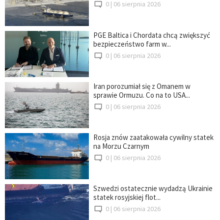
0 |
06 sierpnia 2026
PGE Baltica i Chordata chcą zwiększyć
bezpieczeństwo farm w...
0 |
06 sierpnia 2026
Iran porozumiał się z Omanem w
sprawie Ormuzu. Co na to USA...
0 |
06 sierpnia 2026
Rosja znów zaatakowała cywilny statek
na Morzu Czarnym
0 |
06 sierpnia 2026
Szwedzi ostatecznie wydadzą Ukrainie
statek rosyjskiej flot...
0 |
06 sierpnia 2026