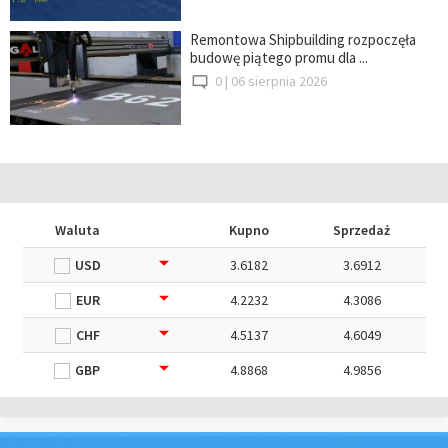
Remontowa Shipbuilding rozpoczęła
budowę piątego promu dla ...
0 |
06 sierpnia 2026
Waluta
Kupno
Sprzedaż
USD
3.6182
3.6912
EUR
4.2232
4.3086
CHF
4.5137
4.6049
GBP
4.8868
4.9856