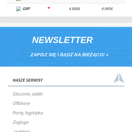
GBP
4.8868
4.9856
NEWSLETTER
ZAPISZ SIĘ I BĄDŹ NA BIEŻĄCO! »
NASZE SERWISY
Stocznie, statki
Offshore
Porty, logistyka
Żegluga
Jachting