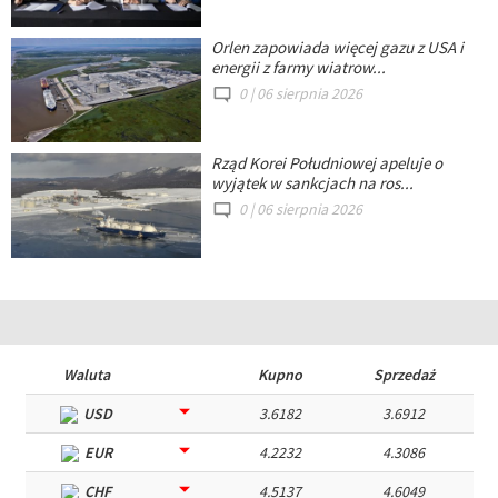
Orlen zapowiada więcej gazu z USA i
energii z farmy wiatrow...
0 |
06 sierpnia 2026
Rząd Korei Południowej apeluje o
wyjątek w sankcjach na ros...
0 |
06 sierpnia 2026
Waluta
Kupno
Sprzedaż
USD
3.6182
3.6912
EUR
4.2232
4.3086
CHF
4.5137
4.6049