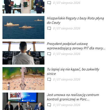
0 |
07 sierpnia 2026
Hiszpańskie fregaty z bazy Rota płyną
do Ceuty
0 |
07 sierpnia 2026
Prezydent podpisał ustawę
wprowadzającą zerowy PIT dla mary...
0 |
07 sierpnia 2026
Tu lepiej się nie kąpać, bo zakwitły
sinice
0 |
07 sierpnia 2026
Jest umowa na realizację centrum
kontroli granicznej w Porc...
0 |
07 sierpnia 2026