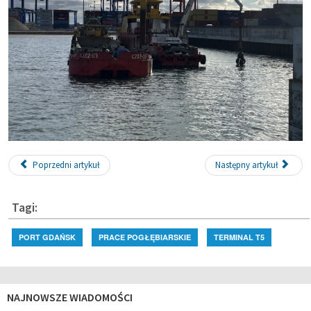
Poprzedni artykuł
Następny artykuł
Tagi:
PORT GDAŃSK
PRACE POGŁĘBIARSKIE
TERMINAL T5
NAJNOWSZE WIADOMOŚCI