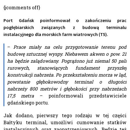
{jcomments off}
Port Gdańsk poinformował o zakończeniu prac
pogłębiarskich związanych z budową terminalu
instalacyjnego dla morskich farm wiatrowych (T5).
–
Prace miały na celu przygotowanie terenu pod
budowę sztucznej wyspy. Niebawem akwen o pow. 21
ha będzie zalądowiany. Pogrążono już niemal 50 pali
rurowych, stanowiących fundament przyszłej
konstrukcji nabrzeża. Po przekształceniu morza w ląd,
powstanie głębokowodny terminal o długości
nabrzeży 800 metrów i głębokości przy nabrzeżach
17,5 metra
– poinformowali przedstawiciele
gdańskiego portu.
Jak dodano, pierwszy tego rodzaju w tej części
Bałtyku terminal, umożliwi cumowanie statków
instalacyjnych oraz zaopatrzeniowych. Będzie też