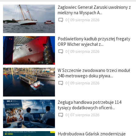
Żaglowiec Generał Zaruski uwolniony z
mielizny na Wyspach A...
0 |
09 sierpnia 2026
Podświetlony kadłub przyszłej fregaty
ORP Wicher wyjechał z...
0 |
09 sierpnia 2026
W Szczecnie zwodowano trzeci moduł
240-metrowego doku pływa...
0 |
09 sierpnia 2026
Żegluga handlowa potrzebuje 114
tysięcy dodatkowych oficeró...
0 |
07 sierpnia 2026
Hydrobudowa Gdańsk zmodernizuje