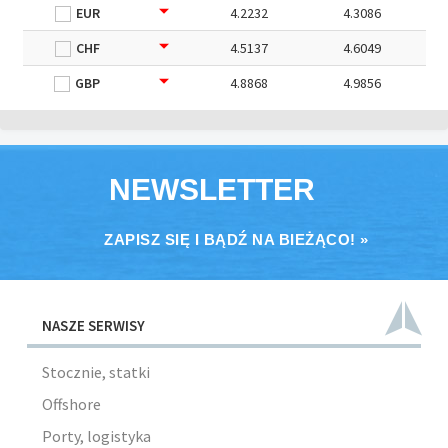
EUR
4.2232
4.3086
CHF
4.5137
4.6049
GBP
4.8868
4.9856
NEWSLETTER
ZAPISZ SIĘ I BĄDŹ NA BIEŻĄCO! »
NASZE SERWISY
Stocznie, statki
Offshore
Porty, logistyka