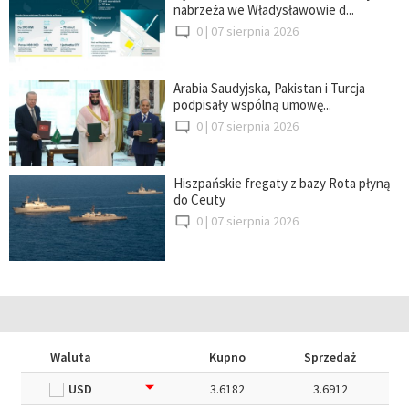
nabrzeża we Władysławowie d...
0 |
07 sierpnia 2026
Arabia Saudyjska, Pakistan i Turcja
podpisały wspólną umowę...
0 |
07 sierpnia 2026
Hiszpańskie fregaty z bazy Rota płyną
do Ceuty
0 |
07 sierpnia 2026
Waluta
Kupno
Sprzedaż
USD
3.6182
3.6912