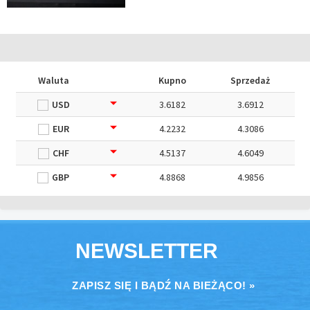
Waluta
Kupno
Sprzedaż
USD
3.6182
3.6912
EUR
4.2232
4.3086
CHF
4.5137
4.6049
GBP
4.8868
4.9856
NEWSLETTER
ZAPISZ SIĘ I BĄDŹ NA BIEŻĄCO! »