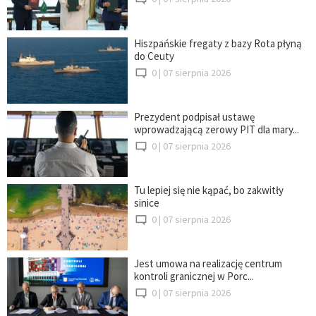
Hiszpańskie fregaty z bazy Rota płyną
do Ceuty
0 |
07 sierpnia 2026
Prezydent podpisał ustawę
wprowadzającą zerowy PIT dla mary...
0 |
07 sierpnia 2026
Tu lepiej się nie kąpać, bo zakwitły
sinice
0 |
07 sierpnia 2026
Jest umowa na realizację centrum
kontroli granicznej w Porc...
0 |
07 sierpnia 2026