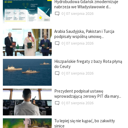
Hydrobudowa Gdańsk zmodernizuje
nabrzeża we Władysławowie d...
0 |
07 sierpnia 2026
Arabia Saudyjska, Pakistan i Turcja
podpisały wspólną umowę...
0 |
07 sierpnia 2026
Hiszpańskie fregaty z bazy Rota płyną
do Ceuty
0 |
07 sierpnia 2026
Prezydent podpisał ustawę
wprowadzającą zerowy PIT dla mary...
0 |
07 sierpnia 2026
Tu lepiej się nie kąpać, bo zakwitły
sinice