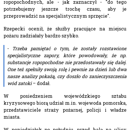
ropopochodnych, ale - jak zaznaczył - "do tego
potrzebujemy jeszcze trochę czasu, aby je
przeprowadzić na specjalistycznym sprzęcie".
Rzepecki ocenił, że służby pracujące na miejscu
pożaru zadziałały bardzo szybko.
-
Trzeba pamiętać o tym, że zostały rozstawione
specjalistyczne zapory, które powodowały, że np.
substancje ropopochodne nie przedostawały się dalej.
One też spełniły swoją rolę i pewnie za dzień lub dwa
nasze analizy pokażą, czy doszło do zanieczyszczenia
wód zatoki
– dodał.
W posiedzeniem wojewódzkiego sztabu
kryzysowego biorą udział m.in. wojewoda pomorska,
przedstawiciele straży pożarnej, policji i władze
miasta.
W poniedziałek po południu, przed halą na ulicy