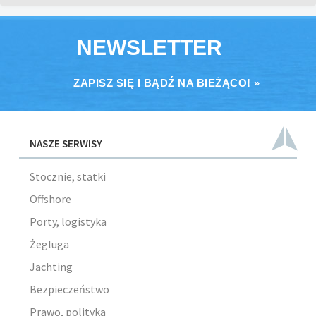
NEWSLETTER
ZAPISZ SIĘ I BĄDŹ NA BIEŻĄCO! »
NASZE SERWISY
Stocznie, statki
Offshore
Porty, logistyka
Żegluga
Jachting
Bezpieczeństwo
Prawo, polityka