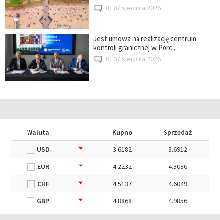
0 |
07 sierpnia 2026
Jest umowa na realizację centrum
kontroli granicznej w Porc...
0 |
07 sierpnia 2026
Waluta
Kupno
Sprzedaż
USD
3.6182
3.6912
EUR
4.2232
4.3086
CHF
4.5137
4.6049
GBP
4.8868
4.9856