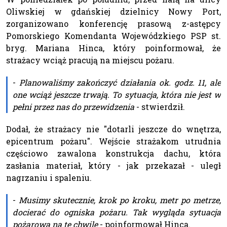
Oliwskiej w gdańskiej dzielnicy Nowy Port,
zorganizowano konferencję prasową z-astępcy
Pomorskiego Komendanta Wojewódzkiego PSP st.
bryg. Mariana Hinca, który poinformował, że
strażacy wciąż pracują na miejscu pożaru.
-
Planowaliśmy zakończyć działania ok. godz. 11, ale
one wciąż jeszcze trwają. To sytuacja, która nie jest w
pełni przez nas do przewidzenia
- stwierdził.
Dodał, że strażacy nie "dotarli jeszcze do wnętrza,
epicentrum pożaru". Wejście strażakom utrudnia
częściowo zawalona konstrukcja dachu, która
zasłania materiał, który - jak przekazał - uległ
nagrzaniu i spaleniu.
-
Musimy skutecznie, krok po kroku, metr po metrze,
docierać do ogniska pożaru. Tak wygląda sytuacja
pożarowa na tę chwilę
- poinformował Hinca.