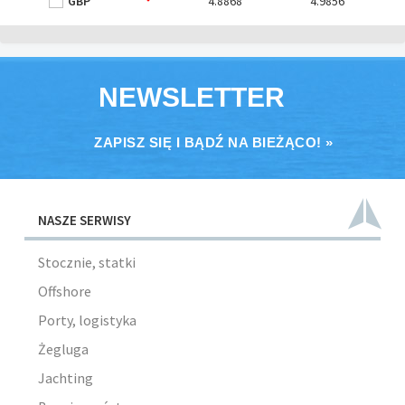
GBP
4.8868
4.9856
NEWSLETTER
ZAPISZ SIĘ I BĄDŹ NA BIEŻĄCO! »
NASZE SERWISY
Stocznie, statki
Offshore
Porty, logistyka
Żegluga
Jachting