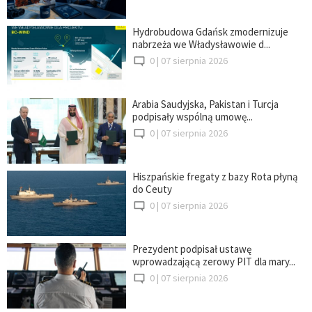
Hydrobudowa Gdańsk zmodernizuje
nabrzeża we Władysławowie d...
0 |
07 sierpnia 2026
Arabia Saudyjska, Pakistan i Turcja
podpisały wspólną umowę...
0 |
07 sierpnia 2026
Hiszpańskie fregaty z bazy Rota płyną
do Ceuty
0 |
07 sierpnia 2026
Prezydent podpisał ustawę
wprowadzającą zerowy PIT dla mary...
0 |
07 sierpnia 2026