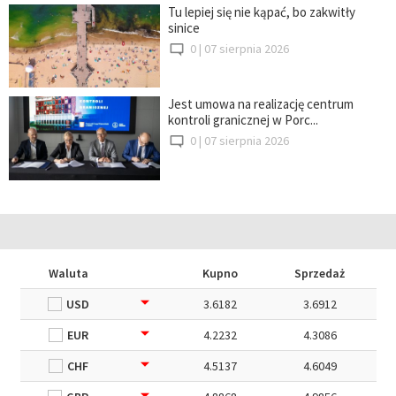
Tu lepiej się nie kąpać, bo zakwitły
sinice
0 |
07 sierpnia 2026
Jest umowa na realizację centrum
kontroli granicznej w Porc...
0 |
07 sierpnia 2026
Waluta
Kupno
Sprzedaż
USD
3.6182
3.6912
EUR
4.2232
4.3086
CHF
4.5137
4.6049