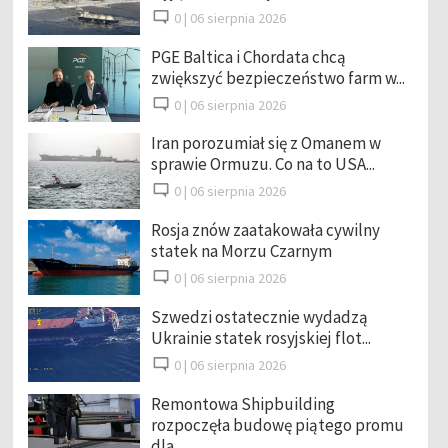
0 |
06 sierpnia 2026
PGE Baltica i Chordata chcą
zwiększyć bezpieczeństwo farm w...
0 |
06 sierpnia 2026
Iran porozumiał się z Omanem w
sprawie Ormuzu. Co na to USA...
0 |
06 sierpnia 2026
Rosja znów zaatakowała cywilny
statek na Morzu Czarnym
0 |
06 sierpnia 2026
Szwedzi ostatecznie wydadzą
Ukrainie statek rosyjskiej flot...
0 |
06 sierpnia 2026
Remontowa Shipbuilding
rozpoczęła budowę piątego promu
dla ...