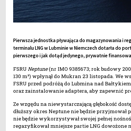
Pierwsza jednostka pływająca do magazynowania i reg
terminalu LNG w Lubminie w Niemczech dotarła do po
pierwszego i jak dotąd jedynego, prywatnie finansow
FSRU
Neptune
(nr IMO 9385673; rok budowy 2009
130 m³) wpłynął do Mukran 23 listopada. We ws
FSRU przed podróżą do Lubmina nad Bałtykiem.
oraz zainstalowanie adaptera, aby zapewnić p
Ze wzgędu na niewystarczającą głębokość dos
dłuższy okres Neptune nie będzie przyjmowa
nie będzie wykorzystywał swojej pełnej nośnośc
regazyfikował mniejsze partie LNG dowożone n