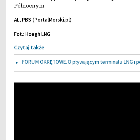
Północnym.
(
)
AL, PBS
PortalMorski.pl
Fot.: Hoegh LNG
Czytaj także:
FORUM OKRĘTOWE. O pływającym terminalu LNG i p