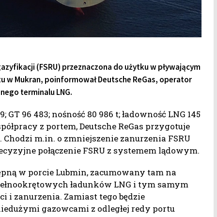
azyfikacji (FSRU) przeznaczona do użytku w pływającym
rtu w Mukran, poinformował Deutsche ReGas, operator
anego terminalu LNG.
; GT 96 483; nośność 80 986 t; ładowność LNG 145
półpracy z portem, Deutsche ReGas przygotuje
 Chodzi m.in. o zmniejszenie zanurzenia FSRU
recyzyjne połączenie FSRU z systemem lądowym.
tępną w porcie Lubmin, zacumowany tam na
ł pełnookrętowych ładunków LNG i tym samym
i i zanurzenia. Zamiast tego będzie
iedużymi gazowcami z odległej redy portu