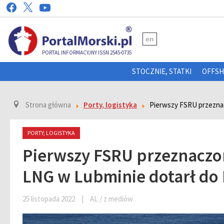
en
PORTAL INFORMACYJNY ISSN 2545-0735
STOCZNIE, STATKI
OFFS
Strona główna
Porty, logistyka
Pierwszy FSRU przeznac
PORTY, LOGISTYKA
Pierwszy FSRU przeznaczo
LNG w Lubminie dotarł do
25 listopada 2022
|
AL / z mediów