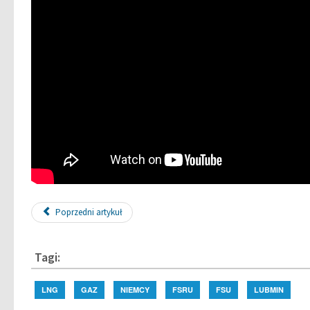
Poprzedni artykuł
Tagi:
LNG
GAZ
NIEMCY
FSRU
FSU
LUBMIN