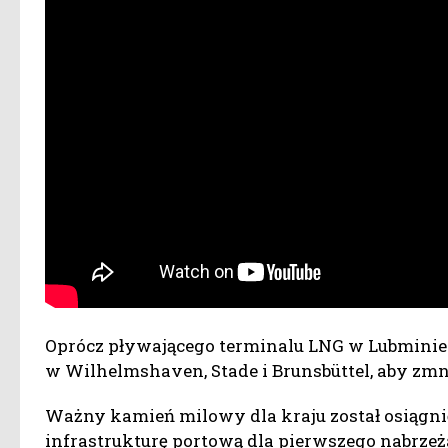
Oprócz pływającego terminalu LNG w Lubminie
w Wilhelmshaven, Stade i Brunsbüttel, aby zmn
Ważny kamień milowy dla kraju został osiągn
infrastrukturę portową dla pierwszego nabrz