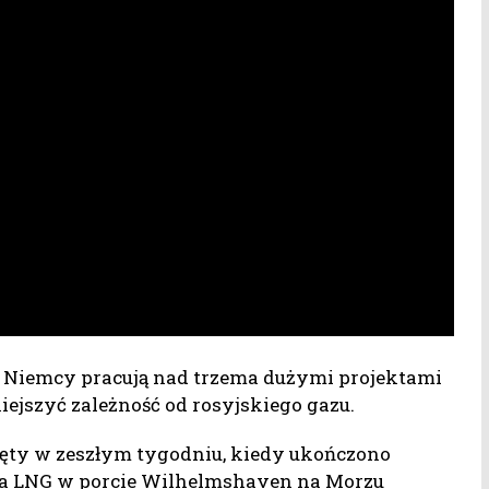
 Niemcy pracują nad trzema dużymi projektami
iejszyć zależność od rosyjskiego gazu.
ięty w zeszłym tygodniu, kiedy ukończono
eża LNG w porcie Wilhelmshaven na Morzu