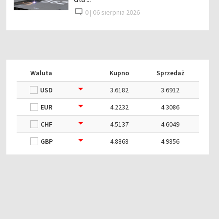
0 |
06 sierpnia 2026
Waluta
Kupno
Sprzedaż
USD
3.6182
3.6912
EUR
4.2232
4.3086
CHF
4.5137
4.6049
GBP
4.8868
4.9856