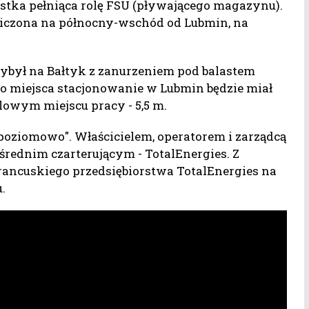
stka pełniąca rolę FSU (pływającego magazynu).
iczona na północny-wschód od Lubmin, na
zybył na Bałtyk z zanurzeniem pod balastem
o miejsca stacjonowanie w Lubmin będzie miał
elowym miejscu pracy - 5,5 m.
upoziomowo". Właścicielem, operatorem i zarządcą
średnim czarterującym - TotalEnergies. Z
rancuskiego przedsiębiorstwa TotalEnergies na
.