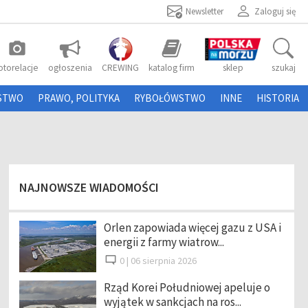
Newsletter
Zaloguj się
photo_camera
otorelacje
ogłoszenia
CREWING
katalog firm
sklep
szukaj
STWO
PRAWO, POLITYKA
RYBOŁÓWSTWO
INNE
HISTORIA
NAJNOWSZE WIADOMOŚCI
Orlen zapowiada więcej gazu z USA i
energii z farmy wiatrow...
0 |
06 sierpnia 2026
Rząd Korei Południowej apeluje o
wyjątek w sankcjach na ros...