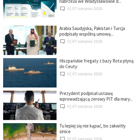
nabrzeża we Władysławowie d...
0 |
07 sierpnia 2026
Arabia Saudyjska, Pakistan i Turcja
podpisały wspólną umowę...
0 |
07 sierpnia 2026
Hiszpańskie fregaty z bazy Rota płyną
do Ceuty
0 |
07 sierpnia 2026
Prezydent podpisał ustawę
wprowadzającą zerowy PIT dla mary...
0 |
07 sierpnia 2026
Tu lepiej się nie kąpać, bo zakwitły
sinice
0 |
07 sierpnia 2026