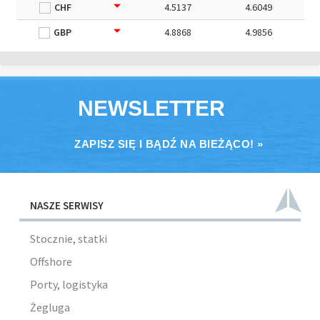
CHF
4.5137
4.6049
GBP
4.8868
4.9856
NEWSLETTER
ZAPISZ SIĘ I BĄDŹ NA BIEŻĄCO! »
NASZE SERWISY
Stocznie, statki
Offshore
Porty, logistyka
Żegluga