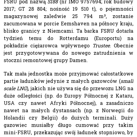
FSRU pod nazwą
S188
(nr IMO 9757694; rok budowy
2017; GT 28 804; nośność 19 510 t), o pojemności
magazynowej zaledwie 25 794 m³, zostanie
zacumowana w porcie Eemshaven na północy kraju,
blisko granicy z Niemcami. Ta barka FSRU dotarła
tydzień temu do Rotterdamu (Europortu) na
pokładzie ciężarowca wpływnego
Trustee
. Obecnie
jest przygotowywana do nowego zatrudnienia w
stoczni remontowej grupy Damen.
Tak mała jednostka może przyjmować całostatkowe
partie ładunków jedynie z małych gazowców (
small
scale LNG
), jakich nie używa się do przewozu LNG na
duże odległości (np. do Europy Północnej z Kataru,
USA czy nawet Afryki Północnej), a zasadniczo
nawet na małych dystansach (np. z Norwegii do
Holandii czy Belgii) do dużych terminali. Duży
gazowiec musiałby długo cumować przy takim
mini-FSRU, przekazując swój ładunek stopniowo, by