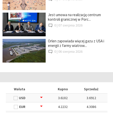
Jest umowa na realizację centrum
kontroli granicznej w Porc...
0 |
07 sierpnia 2026
Orlen zapowiada więcej gazu z USA i
energii z farmy wiatrow...
0 |
06 sierpnia 2026
Waluta
Kupno
Sprzedaż
USD
3.6182
3.6912
EUR
4.2232
4.3086