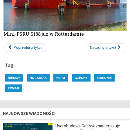
Mini-FSRU S188 już w Rotterdamie
Poprzedni artykuł
Następny artykuł
Tagi:
NIEMCY
HOLANDIA
FSRU
CZECHY
GASUNIE
EXMAR
NAJNOWSZE WIADOMOŚCI
Hydrobudowa Gdańsk zmodernizuje