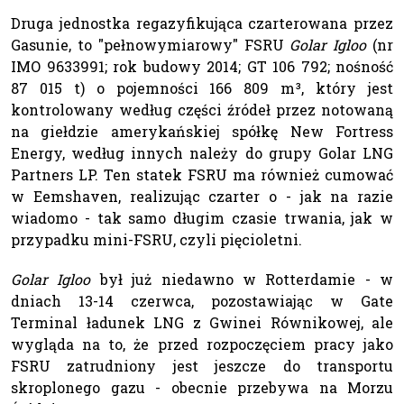
Druga jednostka regazyfikująca czarterowana przez
Gasunie, to "pełnowymiarowy" FSRU
Golar Igloo
(nr
IMO 9633991; rok budowy 2014; GT 106 792; nośność
87 015 t) o pojemności 166 809 m³, który jest
kontrolowany według części źródeł przez notowaną
na giełdzie amerykańskiej spółkę New Fortress
Energy, według innych należy do grupy Golar LNG
Partners LP. Ten statek FSRU ma również cumować
w Eemshaven, realizując czarter o - jak na razie
wiadomo - tak samo długim czasie trwania, jak w
przypadku mini-FSRU, czyli pięcioletni.
Golar Igloo
był już niedawno w Rotterdamie - w
dniach 13-14 czerwca, pozostawiając w Gate
Terminal ładunek LNG z Gwinei Równikowej, ale
wygląda na to, że przed rozpoczęciem pracy jako
FSRU zatrudniony jest jeszcze do transportu
skroplonego gazu - obecnie przebywa na Morzu