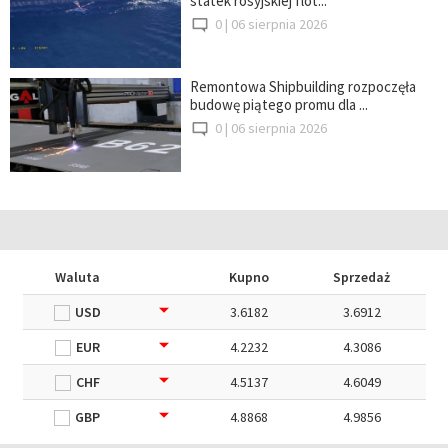
statek rosyjskiej flot...
0 |
06 sierpnia 2026
Remontowa Shipbuilding rozpoczęła
budowę piątego promu dla ...
0 |
06 sierpnia 2026
Waluta
Kupno
Sprzedaż
USD
3.6182
3.6912
EUR
4.2232
4.3086
CHF
4.5137
4.6049
GBP
4.8868
4.9856