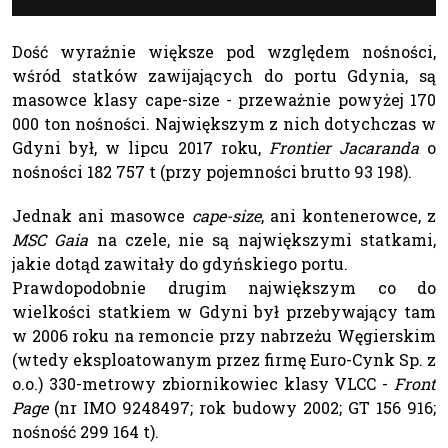
Dość wyraźnie większe pod względem nośności,
wśród statków zawijających do portu Gdynia, są
masowce klasy cape-size - przeważnie powyżej 170
000 ton nośności. Największym z nich dotychczas w
Gdyni był, w lipcu 2017 roku,
Frontier Jacaranda
o
nośności 182 757 t (przy pojemności brutto 93 198).
Jednak ani masowce
cape-size
, ani kontenerowce, z
MSC Gaia
na czele, nie są największymi statkami,
jakie dotąd zawitały do gdyńskiego portu.
Prawdopodobnie drugim największym co do
wielkości statkiem w Gdyni był przebywający tam
w 2006 roku na remoncie przy nabrzeżu Węgierskim
(wtedy eksploatowanym przez firmę Euro-Cynk Sp. z
o.o.) 330-metrowy zbiornikowiec klasy VLCC -
Front
Page
(nr IMO 9248497; rok budowy 2002; GT 156 916;
nośność 299 164 t).