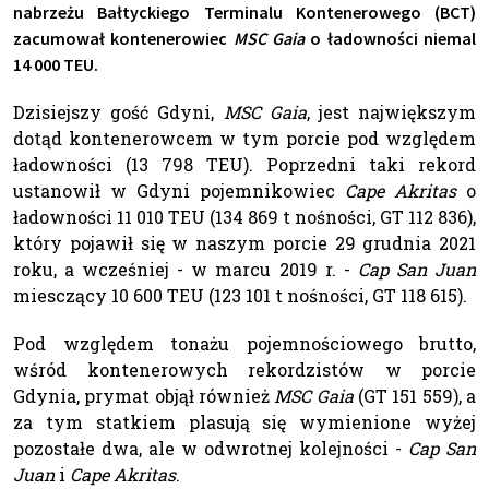
nabrzeżu Bałtyckiego Terminalu Kontenerowego (BCT)
zacumował kontenerowiec
MSC Gaia
o ładowności niemal
14 000 TEU.
Dzisiejszy gość Gdyni,
MSC Gaia
, jest największym
dotąd kontenerowcem w tym porcie pod względem
ładowności (13 798 TEU). Poprzedni taki rekord
ustanowił w Gdyni pojemnikowiec
Cape Akritas
o
ładowności 11 010 TEU (134 869 t nośności, GT 112 836),
który pojawił się w naszym porcie 29 grudnia 2021
roku, a wcześniej - w marcu 2019 r. -
Cap San Juan
miesczący 10 600 TEU (123 101 t nośności, GT 118 615).
Pod względem tonażu pojemnościowego brutto,
wśród kontenerowych rekordzistów w porcie
Gdynia, prymat objął również
MSC Gaia
(GT 151 559), a
za tym statkiem plasują się wymienione wyżej
pozostałe dwa, ale w odwrotnej kolejności -
Cap San
Juan
i
Cape Akritas
.