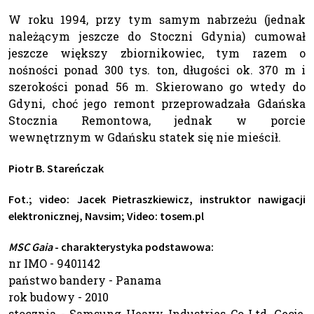
W roku 1994, przy tym samym nabrzeżu (jednak
należącym jeszcze do Stoczni Gdynia) cumował
jeszcze większy zbiornikowiec, tym razem o
nośności ponad 300 tys. ton, długości ok. 370 m i
szerokości ponad 56 m. Skierowano go wtedy do
Gdyni, choć jego remont przeprowadzała Gdańska
Stocznia Remontowa, jednak w porcie
wewnętrznym w Gdańsku statek się nie mieścił.
Piotr B. Stareńczak
Fot.; video:
Jacek Pietraszkiewicz, instruktor nawigacji
elektronicznej, Navsim;
Video: tosem.pl
MSC Gaia
- charakterystyka podstawowa:
nr IMO - 9401142
państwo bandery - Panama
rok budowy - 2010
stocznia - Samsung Heavy Industries Co Ltd, Geoje,