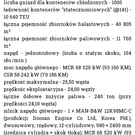
liczba gniazd dla kontenerów chłodzonych - 1000
ładowność kontenerów "statecznościowych" (@14t) -
10 640 TEU
łączna pojemność zbiorników balastowych - 40 805
m³
łączna pojemność zbiorników paliwowych - 11 765
m³
napęd - jednośrubowy (śruba o stałym skoku, 104
obr./min.)
moc napędu głównego - MCR 68 520 kW (93 160 KM);
CSR 58 242 kW (79 186 KM)
prędkość maksymalna - 25,50 węzła
prędkośc eksploatacyjna - 24,00 węzły
łączne dobowe zużycie paliwa - 240 ton (przy
prędkości 24,10 węzła)
silnik napędu głównego - 1 × MAN-B&W 12K98MC-C
(produkcji Doosan Engine Co Ltd, Korea Płd.),
dwusuwowy, rzędowy, 12-cylindrowy, 980 × 2400 mm
(średnica cylindra × skok tłoka); MCR 68 520 kW (93