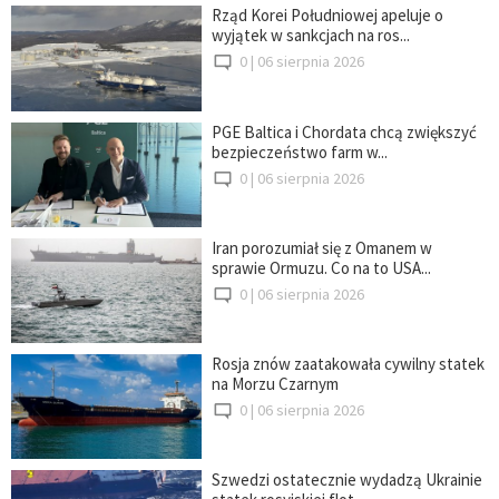
Rząd Korei Południowej apeluje o
wyjątek w sankcjach na ros...
0 |
06 sierpnia 2026
PGE Baltica i Chordata chcą zwiększyć
bezpieczeństwo farm w...
0 |
06 sierpnia 2026
Iran porozumiał się z Omanem w
sprawie Ormuzu. Co na to USA...
0 |
06 sierpnia 2026
Rosja znów zaatakowała cywilny statek
na Morzu Czarnym
0 |
06 sierpnia 2026
Szwedzi ostatecznie wydadzą Ukrainie