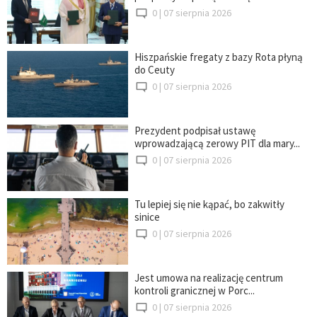
0 |
07 sierpnia 2026
Hiszpańskie fregaty z bazy Rota płyną
do Ceuty
0 |
07 sierpnia 2026
Prezydent podpisał ustawę
wprowadzającą zerowy PIT dla mary...
0 |
07 sierpnia 2026
Tu lepiej się nie kąpać, bo zakwitły
sinice
0 |
07 sierpnia 2026
Jest umowa na realizację centrum
kontroli granicznej w Porc...
0 |
07 sierpnia 2026