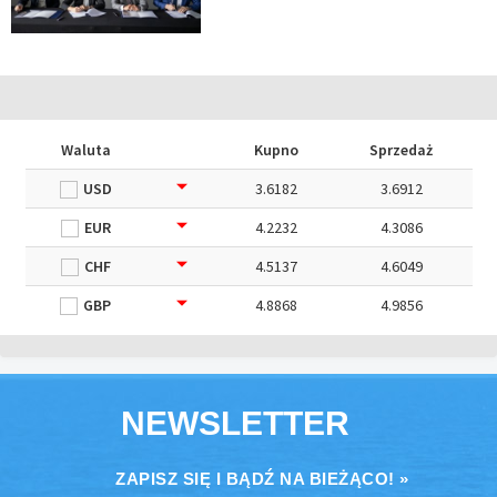
Waluta
Kupno
Sprzedaż
USD
3.6182
3.6912
EUR
4.2232
4.3086
CHF
4.5137
4.6049
GBP
4.8868
4.9856
NEWSLETTER
ZAPISZ SIĘ I BĄDŹ NA BIEŻĄCO! »