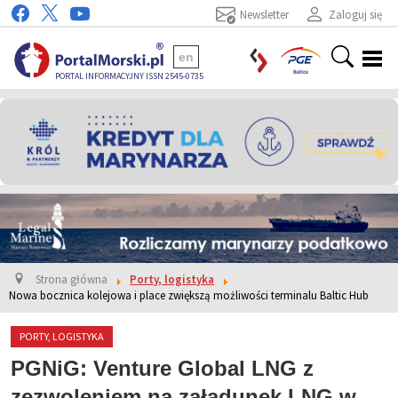
Newsletter
Zaloguj się
en
PORTAL INFORMACYJNY ISSN 2545-0735
Strona główna
Porty, logistyka
Nowa bocznica kolejowa i place zwiększą możliwości terminalu Baltic Hub
PORTY, LOGISTYKA
PGNiG: Venture Global LNG z
zezwoleniem na załadunek LNG w