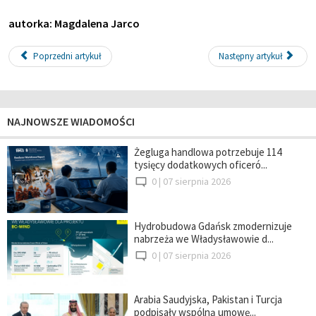
autorka: Magdalena Jarco
Poprzedni artykuł
Następny artykuł
NAJNOWSZE WIADOMOŚCI
Żegluga handlowa potrzebuje 114
tysięcy dodatkowych oficeró...
0 |
07 sierpnia 2026
Hydrobudowa Gdańsk zmodernizuje
nabrzeża we Władysławowie d...
0 |
07 sierpnia 2026
Arabia Saudyjska, Pakistan i Turcja
podpisały wspólną umowę...