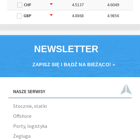
CHF
4.5137
4.6049
GBP
4.8868
4.9856
NEWSLETTER
ZAPISZ SIĘ I BĄDŹ NA BIEŻĄCO! »
NASZE SERWISY
Stocznie, statki
Offshore
Porty, logistyka
Żegluga