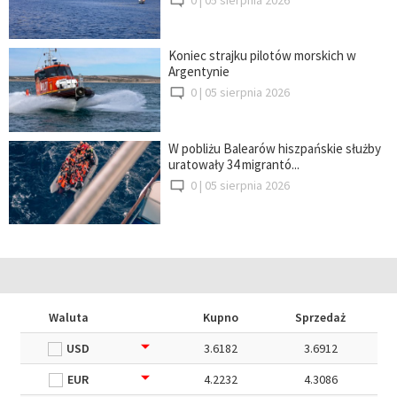
0 |
05 sierpnia 2026
Koniec strajku pilotów morskich w
Argentynie
0 |
05 sierpnia 2026
W pobliżu Balearów hiszpańskie służby
uratowały 34 migrantó...
0 |
05 sierpnia 2026
Waluta
Kupno
Sprzedaż
USD
3.6182
3.6912
EUR
4.2232
4.3086