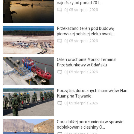
najniższy od ponad 70 l...
0 |
05 sierpnia 2026
Przekazano teren pod budowę
pierwszej polskiej elektrowni j...
0 |
05 sierpnia 2026
Orlen uruchomił Morski Terminal
Przeładunkowy w Gdańsku
0 |
05 sierpnia 2026
Początek dorocznych manewrów Han
Kuang na Tajwanie
0 |
05 sierpnia 2026
Coraz bliżej porozumienia w sprawie
odblokowania cieśniny O...