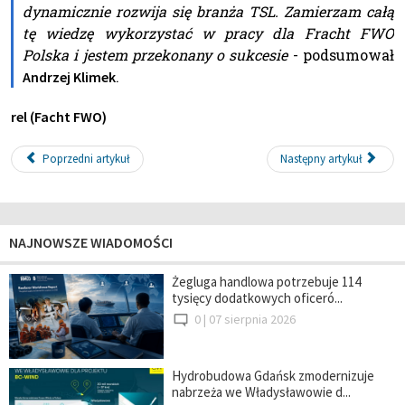
dynamicznie rozwija się branża TSL. Zamierzam całą
tę wiedzę wykorzystać w pracy dla Fracht FWO
Polska i jestem przekonany o sukcesie
- podsumował
.
Andrzej Klimek
rel (Facht FWO)
Poprzedni artykuł
Następny artykuł
NAJNOWSZE WIADOMOŚCI
Żegluga handlowa potrzebuje 114
tysięcy dodatkowych oficeró...
0 |
07 sierpnia 2026
Hydrobudowa Gdańsk zmodernizuje
nabrzeża we Władysławowie d...