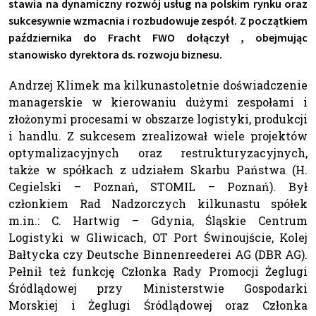
stawia na dynamiczny rozwój usług na polskim rynku oraz
sukcesywnie wzmacnia i rozbudowuje zespół. Z początkiem
października do Fracht FWO dołączył , obejmując
stanowisko dyrektora ds. rozwoju biznesu.
Andrzej Klimek ma kilkunastoletnie doświadczenie
managerskie w kierowaniu dużymi zespołami i
złożonymi procesami w obszarze logistyki, produkcji
i handlu. Z sukcesem zrealizował wiele projektów
optymalizacyjnych oraz restrukturyzacyjnych,
także w spółkach z udziałem Skarbu Państwa (H.
Cegielski – Poznań, STOMIL – Poznań). Był
członkiem Rad Nadzorczych kilkunastu spółek
m.in.: C. Hartwig – Gdynia, Śląskie Centrum
Logistyki w Gliwicach, OT Port Świnoujście, Kolej
Bałtycka czy Deutsche Binnenreederei AG (DBR AG).
Pełnił też funkcję Członka Rady Promocji Żeglugi
Śródlądowej przy Ministerstwie Gospodarki
Morskiej i Żeglugi Śródlądowej oraz Członka