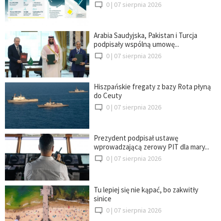
0 |
07 sierpnia 2026
Arabia Saudyjska, Pakistan i Turcja
podpisały wspólną umowę...
0 |
07 sierpnia 2026
Hiszpańskie fregaty z bazy Rota płyną
do Ceuty
0 |
07 sierpnia 2026
Prezydent podpisał ustawę
wprowadzającą zerowy PIT dla mary...
0 |
07 sierpnia 2026
Tu lepiej się nie kąpać, bo zakwitły
sinice
0 |
07 sierpnia 2026