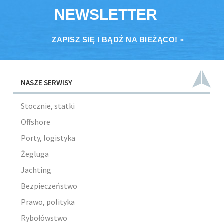
NEWSLETTER
ZAPISZ SIĘ I BĄDŹ NA BIEŻĄCO! »
NASZE SERWISY
Stocznie, statki
Offshore
Porty, logistyka
Żegluga
Jachting
Bezpieczeństwo
Prawo, polityka
Rybołówstwo