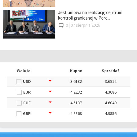
Jest umowa na realizację centrum
kontroli granicznej w Porc...
0 |
07 sierpnia 2026
Waluta
Kupno
Sprzedaż
USD
3.6182
3.6912
EUR
4.2232
4.3086
CHF
4.5137
4.6049
GBP
4.8868
4.9856