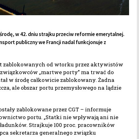
rodę, w 42. dniu strajku przeciw reformie emerytalnej.
sport publiczny we Francji nadal funkcjonuje z
st zablokowanych od wtorku przez aktywistów
z związkowców „martwe porty” ma trwać do
tał w środę całkowicie zablokowany. Żadna
cza, ale obszar portu przemysłowego na lądzie
ostały zablokowane przez CGT – informuje
ownictwo portu. „Statki nie wpływają ani nie
adunków. Strajkuje 100 proc. pracowników
tępca sekretarza generalnego związku