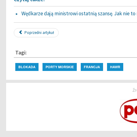
Wędkarze dają ministrowi ostatnią szansę. Jak nie t
Poprzedni artykuł
Tagi:
BLOKADA
PORTY MORSKIE
FRANCJA
HAWR
Źr