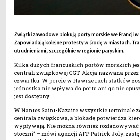
Związki zawodowe blokują porty morskie we Francji w ś
Zapowiadają kolejne protesty w środę w miastach. Tran
utrudnieniami, szczególnie w regionie paryskim.
Kilka dużych francuskich portów morskich je
centrali związkowej CGT. Akcja nazwana prze
czwartku. W porcie w Hawrze ruch statków zos
jednostka nie wpływa do portu ani go nie opusz
jest dostępny.
W Nantes Saint-Nazaire wszystkie terminale z
centrala związkowa, a blokadę potwierdza kier
wypływają. Nie można również rozładowywać ł
stoczni” – mówi agencji AFP Patrick Joly, zas