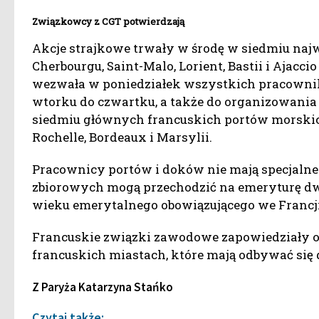
Związkowcy z CGT potwierdzają
Akcje strajkowe trwały w środę w siedmiu najw
Cherbourgu, Saint-Malo, Lorient, Bastii i Ajacc
wezwała w poniedziałek wszystkich pracownik
wtorku do czwartku, a także do organizowania 
siedmiu głównych francuskich portów morskich
Rochelle, Bordeaux i Marsylii.
Pracownicy portów i doków nie mają specjaln
zbiorowych mogą przechodzić na emeryturę dwa
wieku emerytalnego obowiązującego we Francji 
Francuskie związki zawodowe zapowiedziały o
francuskich miastach, które mają odbywać się 
Z Paryża Katarzyna Stańko
Czytaj także: