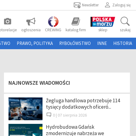
Newsletter
Zaloguj się
photo_camera
otorelacje
ogłoszenia
CREWING
katalog firm
sklep
szukaj
STWO
PRAWO, POLITYKA
RYBOŁÓWSTWO
INNE
HISTORIA
NAJNOWSZE WIADOMOŚCI
Żegluga handlowa potrzebuje 114
tysięcy dodatkowych oficeró...
0 |
07 sierpnia 2026
Hydrobudowa Gdańsk
zmodernizuje nabrzeża we