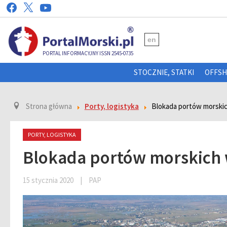
en
PORTAL INFORMACYJNY ISSN 2545-0735
STOCZNIE, STATKI
OFFS
Strona główna
Porty, logistyka
Blokada portów morskic
PORTY, LOGISTYKA
Blokada portów morskich 
15 stycznia 2020
|
PAP