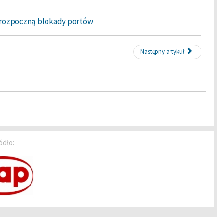
o rozpoczną blokady portów
Następny artykuł
ódło: