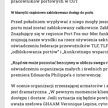
pracowników portowych w CGT.
W Marsylii częściowo zablokowano dostęp do portu
Przed południem wypływać z niego mogły jeszc
portu miał zostać zablokowany całkowicie. Zab
Znajdujący się w regionie Port Fos-sur-Mer funk
zrujnują nasze wysiłki na rzecz ożywienia sek
oświadczeniu federacje przewoźników TLF, TLF 
„odblokowania portów” i „konkretnego wsparci
„Rząd nie może pozostać bezczynny w obliczu swego 
oświadczeniu organizacja małych i średnich pr
premiera Edouarda Philippe’a o interwencję.
W ocenie organizacji zrzeszającej armatorów
jest dramatyczna. „W pewnym momencie klienc
dostępu i dostaw. Jeśli sytuacja się będzie powt
uważa szefowa GHAAM Veronique Lepine, cytow