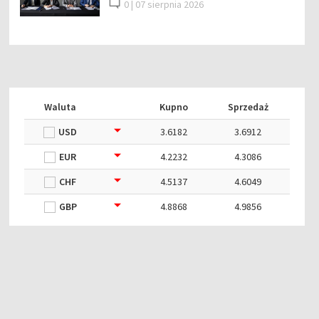
0 |
07 sierpnia 2026
Waluta
Kupno
Sprzedaż
USD
3.6182
3.6912
EUR
4.2232
4.3086
CHF
4.5137
4.6049
GBP
4.8868
4.9856