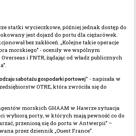
ze statki wycieczkowe, później jednak dostęp do
lokowany jest dojazd do portu dla ciężarówek.
cjonował bez zakłóceń. „Kolejne takie operacje
tora morskiego” - oceniły we wspólnym
Overseas i FNTR, żądając od władz publicznych
a”.
- napisała w
rodzaju sabotażu gospodarki portowej”
zedsiębiorstw OTRE, która zwróciła się do
 i agentów morskich GHAAM w Hawrze sytuacja
i wybiorą porty, w których mają pewność co do
arzać, przeniosą się do portu w Antwerpii” –
ana przez dziennik „Ouest France”.