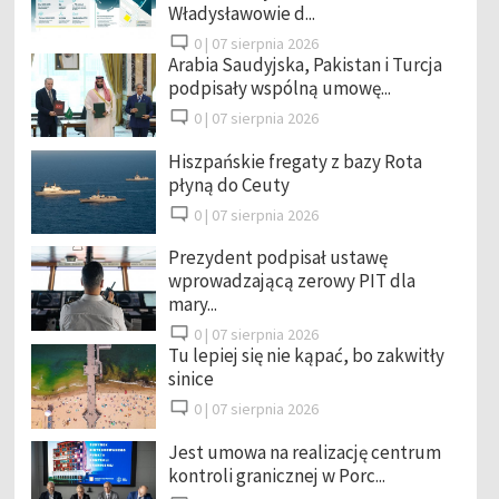
Władysławowie d...
0 |
07 sierpnia 2026
Arabia Saudyjska, Pakistan i Turcja
podpisały wspólną umowę...
0 |
07 sierpnia 2026
Hiszpańskie fregaty z bazy Rota
płyną do Ceuty
0 |
07 sierpnia 2026
Prezydent podpisał ustawę
wprowadzającą zerowy PIT dla
mary...
0 |
07 sierpnia 2026
Tu lepiej się nie kąpać, bo zakwitły
sinice
0 |
07 sierpnia 2026
Jest umowa na realizację centrum
kontroli granicznej w Porc...