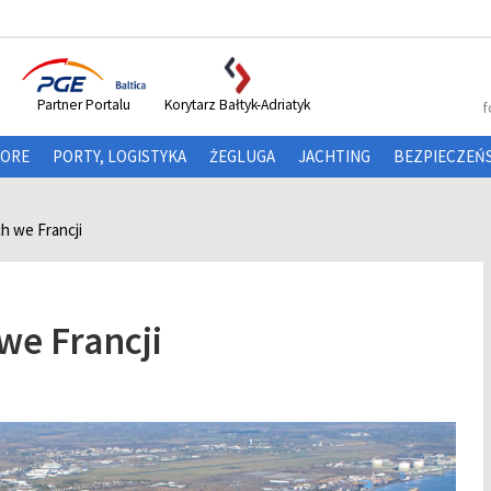
Partner Portalu
Korytarz Bałtyk-Adriatyk
f
HORE
PORTY, LOGISTYKA
ŻEGLUGA
JACHTING
BEZPIECZEŃ
h we Francji
we Francji