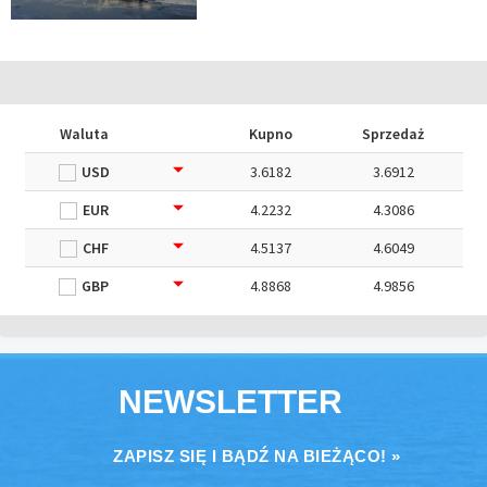
Waluta
Kupno
Sprzedaż
USD
3.6182
3.6912
EUR
4.2232
4.3086
CHF
4.5137
4.6049
GBP
4.8868
4.9856
NEWSLETTER
ZAPISZ SIĘ I BĄDŹ NA BIEŻĄCO! »