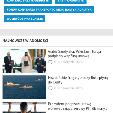
KORYTARZ BAŁTYK-ADRIATYK
BAŁTYK-ADRIATYK
FORUM KORYTARZA TRANSPORTOWEGO BAŁTYK-ADRIATYK
WOJEWÓDZTWO ŚLĄSKIE
NAJNOWSZE WIADOMOŚCI
Arabia Saudyjska, Pakistan i Turcja
podpisały wspólną umowę...
0 |
07 sierpnia 2026
Hiszpańskie fregaty z bazy Rota płyną
do Ceuty
0 |
07 sierpnia 2026
Prezydent podpisał ustawę
wprowadzającą zerowy PIT dla mary...