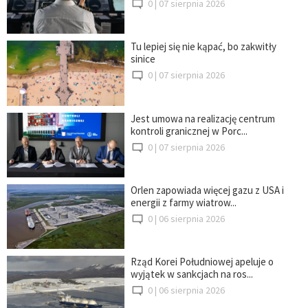
0 |
07 sierpnia 2026
Tu lepiej się nie kąpać, bo zakwitły
sinice
0 |
07 sierpnia 2026
Jest umowa na realizację centrum
kontroli granicznej w Porc...
0 |
07 sierpnia 2026
Orlen zapowiada więcej gazu z USA i
energii z farmy wiatrow...
0 |
06 sierpnia 2026
Rząd Korei Południowej apeluje o
wyjątek w sankcjach na ros...
0 |
06 sierpnia 2026