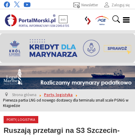
Newsletter
Zaloguj się
en
PORTAL INFORMACYJNY ISSN 2545-0735
Strona główna
Porty, logistyka
Pierwsza partia LNG od nowego dostawcy dla terminalu small scale PGNiG w
Kłajpedzie
PORTY, LOGISTYKA
Ruszają przetargi na S3 Szczecin-