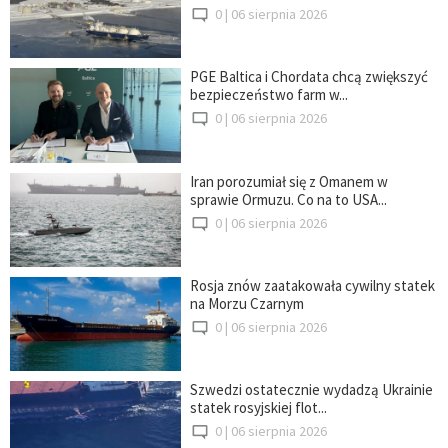
0 |
06 sierpnia 2026
PGE Baltica i Chordata chcą zwiększyć
bezpieczeństwo farm w...
0 |
06 sierpnia 2026
Iran porozumiał się z Omanem w
sprawie Ormuzu. Co na to USA...
0 |
06 sierpnia 2026
Rosja znów zaatakowała cywilny statek
na Morzu Czarnym
0 |
06 sierpnia 2026
Szwedzi ostatecznie wydadzą Ukrainie
statek rosyjskiej flot...
0 |
06 sierpnia 2026