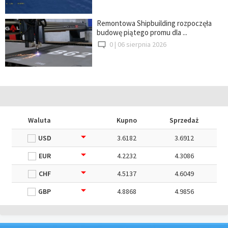
Remontowa Shipbuilding rozpoczęła
budowę piątego promu dla ...
0 |
06 sierpnia 2026
Waluta
Kupno
Sprzedaż
USD
3.6182
3.6912
EUR
4.2232
4.3086
CHF
4.5137
4.6049
GBP
4.8868
4.9856