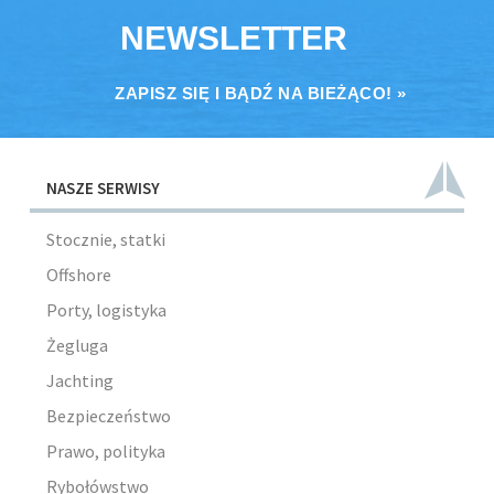
NEWSLETTER
ZAPISZ SIĘ I BĄDŹ NA BIEŻĄCO! »
NASZE SERWISY
Stocznie, statki
Offshore
Porty, logistyka
Żegluga
Jachting
Bezpieczeństwo
Prawo, polityka
Rybołówstwo