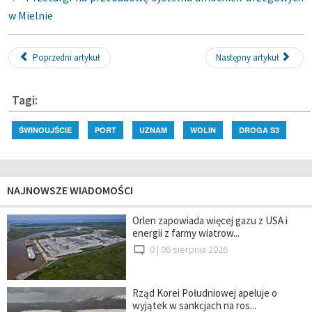
w Mielnie
Poprzedni artykuł
Następny artykuł
Tagi:
ŚWINOUJŚCIE
PORT
UZNAM
WOLIN
DROGA S3
NAJNOWSZE WIADOMOŚCI
Orlen zapowiada więcej gazu z USA i
energii z farmy wiatrow...
0 |
06 sierpnia 2026
Rząd Korei Południowej apeluje o
wyjątek w sankcjach na ros...