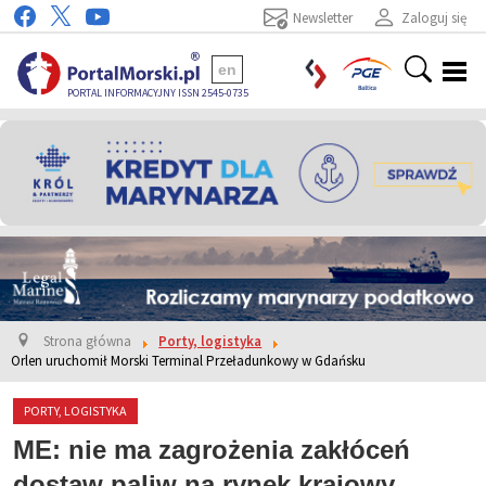
Newsletter
Zaloguj się
en
PORTAL INFORMACYJNY ISSN 2545-0735
Strona główna
Porty, logistyka
Orlen uruchomił Morski Terminal Przeładunkowy w Gdańsku
PORTY, LOGISTYKA
ME: nie ma zagrożenia zakłóceń
dostaw paliw na rynek krajowy