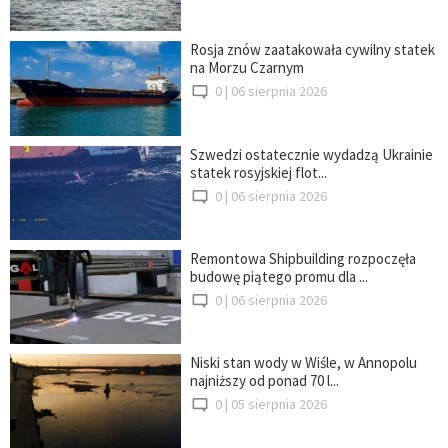
Rosja znów zaatakowała cywilny statek
na Morzu Czarnym
0 |
06 sierpnia 2026
Szwedzi ostatecznie wydadzą Ukrainie
statek rosyjskiej flot...
0 |
06 sierpnia 2026
Remontowa Shipbuilding rozpoczęła
budowę piątego promu dla ...
0 |
06 sierpnia 2026
Niski stan wody w Wiśle, w Annopolu
najniższy od ponad 70 l...
0 |
05 sierpnia 2026