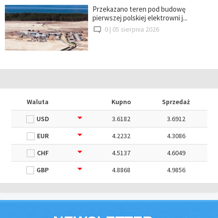
Przekazano teren pod budowę
pierwszej polskiej elektrowni j...
0 |
05 sierpnia 2026
Waluta
Kupno
Sprzedaż
USD
3.6182
3.6912
EUR
4.2232
4.3086
CHF
4.5137
4.6049
GBP
4.8868
4.9856