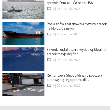
sprawie Ormuzu. Co na to USA...
0 |
06 sierpnia 2026
Rosja znów zaatakowała cywilny statek
na Morzu Czarnym
0 |
06 sierpnia 2026
Szwedzi ostatecznie wydadzą Ukrainie
statek rosyjskiej flot...
0 |
06 sierpnia 2026
Remontowa Shipbuilding rozpoczęła
budowę piątego promu dla ...
0 |
06 sierpnia 2026