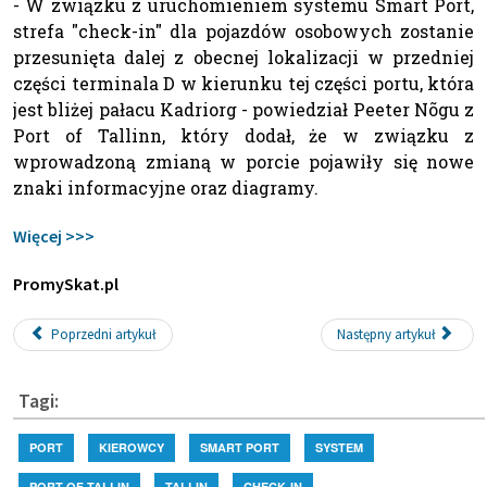
- W związku z uruchomieniem systemu Smart Port,
strefa "check-in" dla pojazdów osobowych zostanie
przesunięta dalej z obecnej lokalizacji w przedniej
części terminala D w kierunku tej części portu, która
jest bliżej pałacu Kadriorg - powiedział Peeter Nõgu z
Port of Tallinn, który dodał, że w związku z
wprowadzoną zmianą w porcie pojawiły się nowe
znaki informacyjne oraz diagramy.
Więcej >>>
PromySkat.pl
Poprzedni artykuł
Następny artykuł
Tagi:
PORT
KIEROWCY
SMART PORT
SYSTEM
PORT OF TALLIN
TALLIN
CHECK-IN