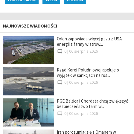
NAJNOWSZE WIADOMOŚCI
Orlen zapowiada więcej gazu z USA i
energii z farmy wiatrow...
0 |
06 sierpnia 2026
Rząd Korei Południowej apeluje o
wyjątek w sankcjach na ros...
0 |
06 sierpnia 2026
PGE Baltica i Chordata chcą zwiększyć
bezpieczeństwo farm w...
0 |
06 sierpnia 2026
Iran porozumiał się z Omanem w