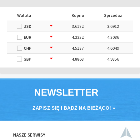
Waluta
Kupno
Sprzedaż
USD
3.6182
3.6912
EUR
4.2232
4.3086
CHF
4.5137
4.6049
GBP
4.8868
4.9856
NEWSLETTER
ZAPISZ SIĘ I BĄDŹ NA BIEŻĄCO! »
NASZE SERWISY