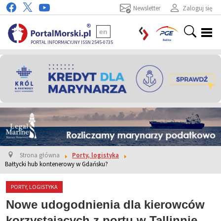
Newsletter
Zaloguj się
en
PORTAL INFORMACYJNY ISSN 2545-0735
Strona główna
Porty, logistyka
Bałtycki hub kontenerowy w Gdańsku?
PORTY, LOGISTYKA
Nowe udogodnienia dla kierowców
korzystających z portu w Tallinnie