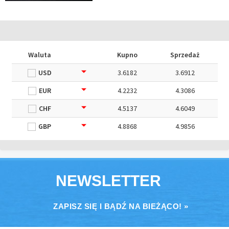
Waluta
Kupno
Sprzedaż
USD
3.6182
3.6912
EUR
4.2232
4.3086
CHF
4.5137
4.6049
GBP
4.8868
4.9856
NEWSLETTER
ZAPISZ SIĘ I BĄDŹ NA BIEŻĄCO! »