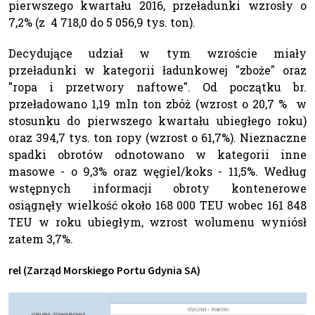
pierwszego kwartału 2016, przeładunki wzrosły o
7,2% (z 4 718,0 do 5 056,9 tys. ton).
Decydujące udział w tym wzroście miały
przeładunki w kategorii ładunkowej "zboże" oraz
"ropa i przetwory naftowe". Od początku br.
przeładowano 1,19 mln ton zbóż (wzrost o 20,7 % w
stosunku do pierwszego kwartału ubiegłego roku)
oraz 394,7 tys. ton ropy (wzrost o 61,7%). Nieznaczne
spadki obrotów odnotowano w kategorii inne
masowe - o 9,3% oraz węgiel/koks - 11,5%. Według
wstępnych informacji obroty kontenerowe
osiągnęły wielkość około 168 000 TEU wobec 161 848
TEU w roku ubiegłym, wzrost wolumenu wyniósł
zatem 3,7%.
rel (Zarząd Morskiego Portu Gdynia SA)