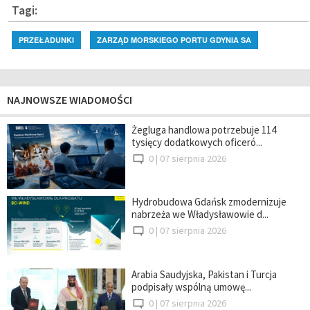
Tagi:
PRZEŁADUNKI
ZARZĄD MORSKIEGO PORTU GDYNIA SA
NAJNOWSZE WIADOMOŚCI
Żegluga handlowa potrzebuje 114
tysięcy dodatkowych oficeró...
0 |
07 sierpnia 2026
Hydrobudowa Gdańsk zmodernizuje
nabrzeża we Władysławowie d...
0 |
07 sierpnia 2026
Arabia Saudyjska, Pakistan i Turcja
podpisały wspólną umowę...
0 |
07 sierpnia 2026