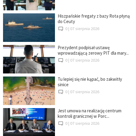
Hiszpańskie fregaty z bazy Rota płyną
do Ceuty
0 |
07 sierpnia 2026
Prezydent podpisał ustawę
wprowadzającą zerowy PIT dla mary...
0 |
07 sierpnia 2026
Tu lepiej się nie kąpać, bo zakwitły
sinice
0 |
07 sierpnia 2026
Jest umowa na realizację centrum
kontroli granicznej w Porc...
0 |
07 sierpnia 2026