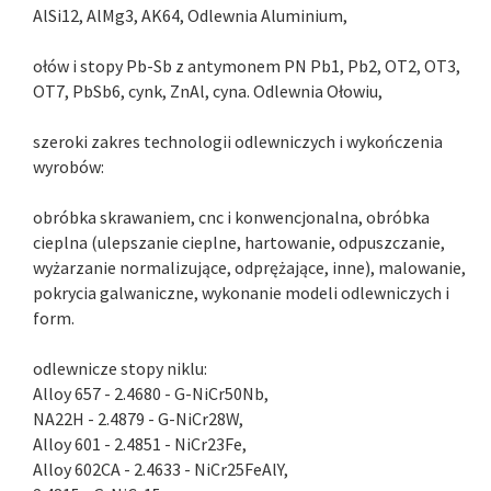
AlSi12, AlMg3, AK64, Odlewnia Aluminium,
ołów i stopy Pb-Sb z antymonem PN Pb1, Pb2, OT2, OT3,
OT7, PbSb6, cynk, ZnAl, cyna. Odlewnia Ołowiu,
szeroki zakres technologii odlewniczych i wykończenia
wyrobów:
obróbka skrawaniem, cnc i konwencjonalna, obróbka
cieplna (ulepszanie cieplne, hartowanie, odpuszczanie,
wyżarzanie normalizujące, odprężające, inne), malowanie,
pokrycia galwaniczne, wykonanie modeli odlewniczych i
form.
odlewnicze stopy niklu:
Alloy 657 - 2.4680 - G-NiCr50Nb,
NA22H - 2.4879 - G-NiCr28W,
Alloy 601 - 2.4851 - NiCr23Fe,
Alloy 602CA - 2.4633 - NiCr25FeAlY,