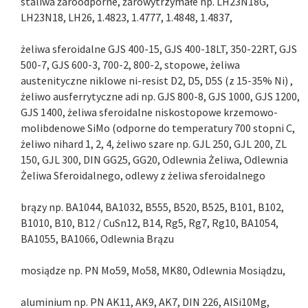
staliwa żaroodporne, żarowytrzymałe np. LH23N18G,
LH23N18, LH26, 1.4823, 1.4777, 1.4848, 1.4837,
żeliwa sferoidalne GJS 400-15, GJS 400-18LT, 350-22RT, GJS
500-7, GJS 600-3, 700-2, 800-2, stopowe, żeliwa
austenityczne niklowe ni-resist D2, D5, D5S (z 15-35% Ni) ,
żeliwo ausferrytyczne adi np. GJS 800-8, GJS 1000, GJS 1200,
GJS 1400, żeliwa sferoidalne niskostopowe krzemowo-
molibdenowe SiMo (odporne do temperatury 700 stopni C,
żeliwo nihard 1, 2, 4, żeliwo szare np. GJL 250, GJL 200, ZL
150, GJL 300, DIN GG25, GG20, Odlewnia Żeliwa, Odlewnia
Żeliwa Sferoidalnego, odlewy z żeliwa sferoidalnego
brązy np. BA1044, BA1032, B555, B520, B525, B101, B102,
B1010, B10, B12 / CuSn12, B14, Rg5, Rg7, Rg10, BA1054,
BA1055, BA1066, Odlewnia Brązu
mosiądze np. PN Mo59, Mo58, MK80, Odlewnia Mosiądzu,
aluminium np. PN AK11, AK9, AK7, DIN 226, AlSi10Mg,