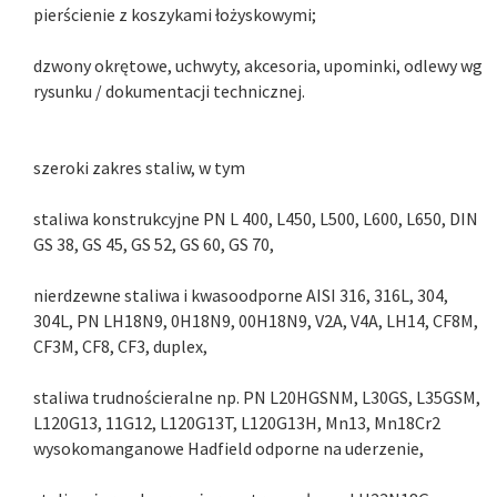
pierścienie z koszykami łożyskowymi;
dzwony okrętowe, uchwyty, akcesoria, upominki, odlewy wg
rysunku / dokumentacji technicznej.
szeroki zakres staliw, w tym
staliwa konstrukcyjne PN L 400, L450, L500, L600, L650, DIN
GS 38, GS 45, GS 52, GS 60, GS 70,
nierdzewne staliwa i kwasoodporne AISI 316, 316L, 304,
304L, PN LH18N9, 0H18N9, 00H18N9, V2A, V4A, LH14, CF8M,
CF3M, CF8, CF3, duplex,
staliwa trudnościeralne np. PN L20HGSNM, L30GS, L35GSM,
L120G13, 11G12, L120G13T, L120G13H, Mn13, Mn18Cr2
wysokomanganowe Hadfield odporne na uderzenie,