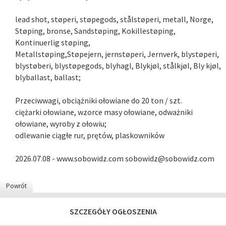
lead shot, støperi, støpegods, stålstøperi, metall, Norge,
Støping, bronse, Sandstøping, Kokillestøping,
Kontinuerlig støping,
Metallstøping,Støpejern, jernstøperi, Jernverk, blystøperi,
blystøberi, blystøpegods, blyhagl, Blykjøl, stålkjøl, Bly kjøl,
blyballast, ballast;
Przeciwwagi, obciążniki ołowiane do 20 ton / szt.
ciężarki ołowiane, wzorce masy ołowiane, odważniki
ołowiane, wyroby z ołowiu;
odlewanie ciągłe rur, prętów, plaskowników
2026.07.08 - www.sobowidz.com sobowidz@sobowidz.com
Powrót
SZCZEGÓŁY OGŁOSZENIA