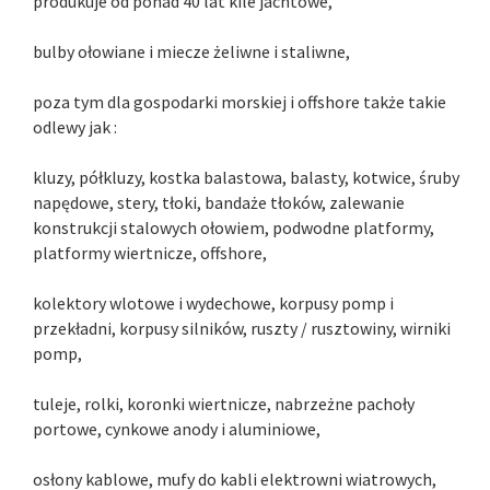
produkuje od ponad 40 lat kile jachtowe,
bulby ołowiane i miecze żeliwne i staliwne,
poza tym dla gospodarki morskiej i offshore także takie
odlewy jak :
kluzy, półkluzy, kostka balastowa, balasty, kotwice, śruby
napędowe, stery, tłoki, bandaże tłoków, zalewanie
konstrukcji stalowych ołowiem, podwodne platformy,
platformy wiertnicze, offshore,
kolektory wlotowe i wydechowe, korpusy pomp i
przekładni, korpusy silników, ruszty / rusztowiny, wirniki
pomp,
tuleje, rolki, koronki wiertnicze, nabrzeżne pachoły
portowe, cynkowe anody i aluminiowe,
osłony kablowe, mufy do kabli elektrowni wiatrowych,