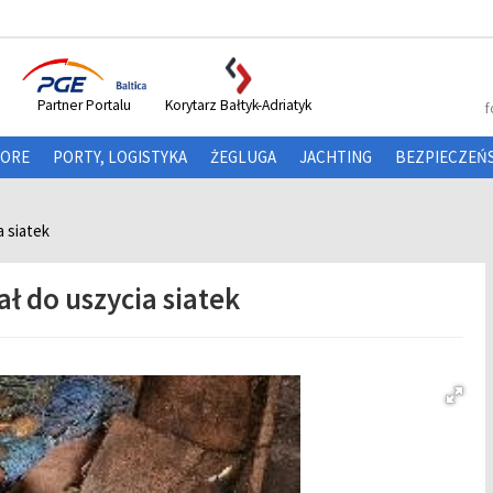
Partner Portalu
Korytarz Bałtyk-Adriatyk
f
HORE
PORTY, LOGISTYKA
ŻEGLUGA
JACHTING
BEZPIECZEŃ
 siatek
ł do uszycia siatek