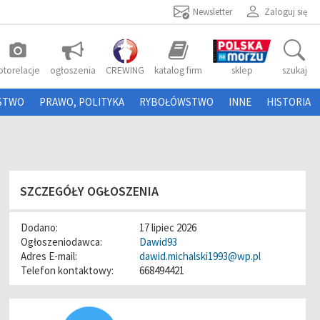
Newsletter
Zaloguj się
photo_camera
otorelacje
ogłoszenia
CREWING
katalog firm
sklep
szukaj
STWO
PRAWO, POLITYKA
RYBOŁÓWSTWO
INNE
HISTORIA
SZCZEGÓŁY OGŁOSZENIA
Dodano:
17 lipiec 2026
Ogłoszeniodawca:
Dawid93
Adres E-mail:
dawid.michalski1993@wp.pl
Telefon kontaktowy:
668494421