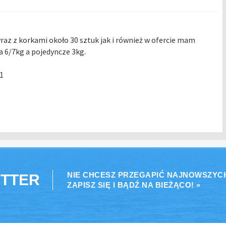
wraz z korkami około 30 sztuk jak i również w ofercie mam
a 6/7kg a pojedyncze 3kg.
1
NIE CHCESZ PRZEGAPIĆ NAJNOWSZYC
TTER
ZAPISZ SIĘ I BĄDŹ NA BIEŻĄCO! »