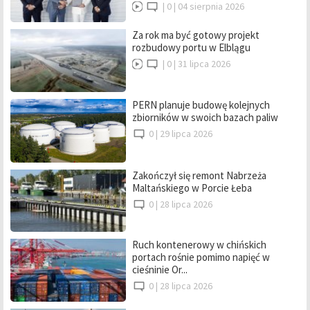
|
0 |
04 sierpnia 2026
Za rok ma być gotowy projekt
rozbudowy portu w Elblągu
|
0 |
31 lipca 2026
PERN planuje budowę kolejnych
zbiorników w swoich bazach paliw
0 |
29 lipca 2026
Zakończył się remont Nabrzeża
Maltańskiego w Porcie Łeba
0 |
28 lipca 2026
Ruch kontenerowy w chińskich
portach rośnie pomimo napięć w
cieśninie Or...
0 |
28 lipca 2026