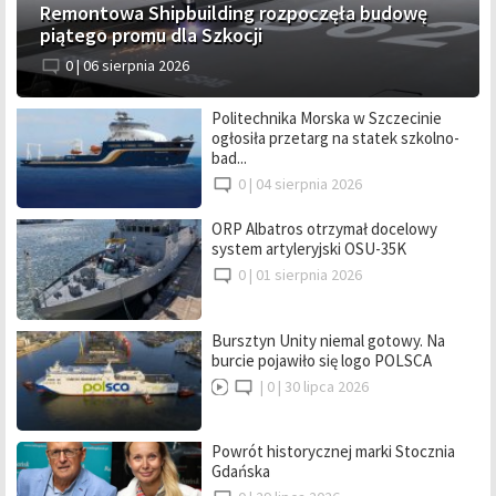
Remontowa Shipbuilding rozpoczęła budowę
piątego promu dla Szkocji
0 |
06 sierpnia 2026
Politechnika Morska w Szczecinie
ogłosiła przetarg na statek szkolno-
bad...
0 |
04 sierpnia 2026
ORP Albatros otrzymał docelowy
system artyleryjski OSU-35K
0 |
01 sierpnia 2026
Bursztyn Unity niemal gotowy. Na
burcie pojawiło się logo POLSCA
|
0 |
30 lipca 2026
Powrót historycznej marki Stocznia
Gdańska