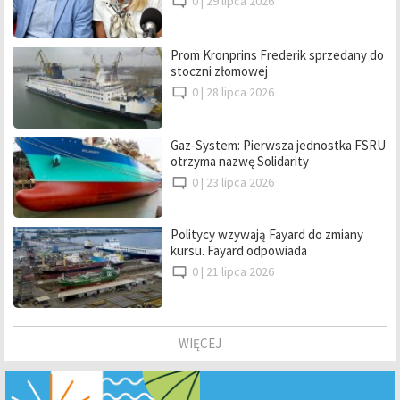
0 |
29 lipca 2026
Prom Kronprins Frederik sprzedany do
stoczni złomowej
0 |
28 lipca 2026
Gaz-System: Pierwsza jednostka FSRU
otrzyma nazwę Solidarity
0 |
23 lipca 2026
Politycy wzywają Fayard do zmiany
kursu. Fayard odpowiada
0 |
21 lipca 2026
WIĘCEJ