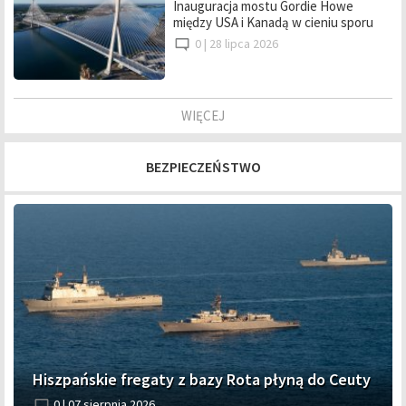
Inauguracja mostu Gordie Howe
między USA i Kanadą w cieniu sporu
0 |
28 lipca 2026
WIĘCEJ
BEZPIECZEŃSTWO
Hiszpańskie fregaty z bazy Rota płyną do Ceuty
0 |
07 sierpnia 2026