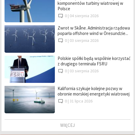
komponentów turbiny wiatrowej w
Polsce
0 |
04 sierpnia 2026
Zwrot w Skåne. Administracja rządowa
poparła offshore wind w Öresundzie...
0 |
03 sierpnia 2026
Polskie spółki będą wspólnie korzystać
z drugiego terminala FSRU
0 |
03 sierpnia 2026
Kalifornia szykuje kolejne pozwy w
obronie morskiej energetyki wiatrowej
0 |
31 lipca 2026
WIĘCEJ