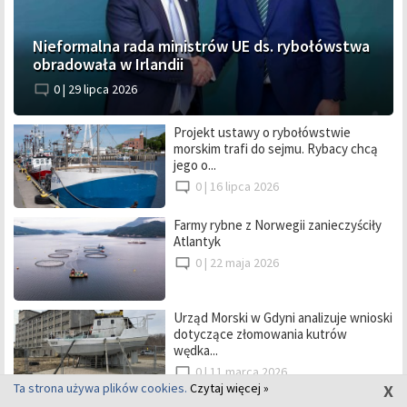
Nieformalna rada ministrów UE ds. rybołówstwa
obradowała w Irlandii
0 |
29 lipca 2026
Projekt ustawy o rybołówstwie
morskim trafi do sejmu. Rybacy chcą
jego o...
0 |
16 lipca 2026
Farmy rybne z Norwegii zanieczyściły
Atlantyk
0 |
22 maja 2026
Urząd Morski w Gdyni analizuje wnioski
dotyczące złomowania kutrów
wędka...
0 |
11 marca 2026
x
Ta strona używa plików cookies.
Czytaj więcej »