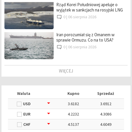
Rząd Korei Południowej apeluje o
wyjątek w sankcjach na rosyjski LNG
0 |
06 sierpnia 2026
Iran porozumiał się z Omanem w
sprawie Ormuzu. Co na to USA?
0 |
06 sierpnia 2026
WIĘCEJ
Waluta
Kupno
Sprzedaż
USD
3.6182
3.6912
EUR
4.2232
4.3086
CHF
4.5137
4.6049