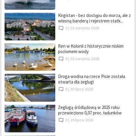
Kirgistan - bez dostępu do morza, ale z
własną banderą i rejestrem statk...
0 |
03 sierpnia 2026
Ren w Kolonii z historycznie niskim
poziomem wody
0 |
02 sierpnia 2026
Droga wodna na rzece Pisie została
otwarta dla żeglugi
0 |
30 lipca 2026
Żeglugą śródlądową w 2025 roku
przewieziono 0,07 proc. ładunków
0 |
29 lipca 2026