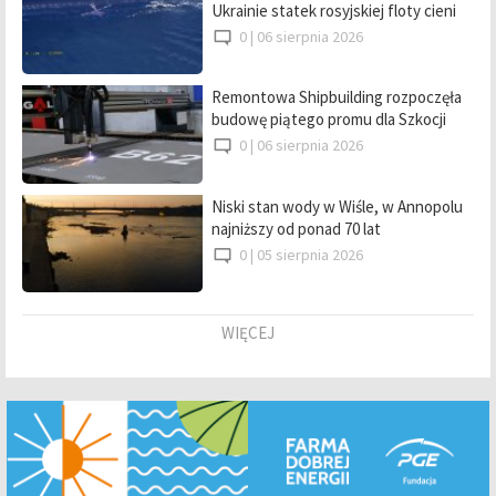
Ukrainie statek rosyjskiej floty cieni
0 |
06 sierpnia 2026
Remontowa Shipbuilding rozpoczęła
budowę piątego promu dla Szkocji
0 |
06 sierpnia 2026
Niski stan wody w Wiśle, w Annopolu
najniższy od ponad 70 lat
0 |
05 sierpnia 2026
WIĘCEJ