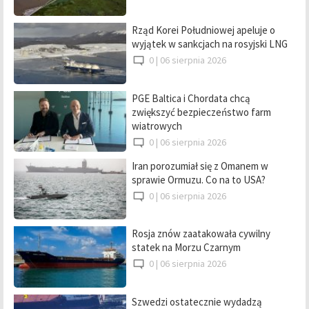
Rząd Korei Południowej apeluje o
wyjątek w sankcjach na rosyjski LNG
0 |
06 sierpnia 2026
PGE Baltica i Chordata chcą
zwiększyć bezpieczeństwo farm
wiatrowych
0 |
06 sierpnia 2026
Iran porozumiał się z Omanem w
sprawie Ormuzu. Co na to USA?
0 |
06 sierpnia 2026
Rosja znów zaatakowała cywilny
statek na Morzu Czarnym
0 |
06 sierpnia 2026
Szwedzi ostatecznie wydadzą