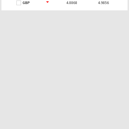
GBP
4.8868
4.9856