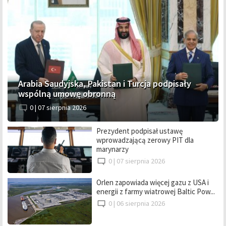
Arabia Saudyjska, Pakistan i Turcja podpisały
wspólną umowę obronną
0 |
07 sierpnia 2026
Prezydent podpisał ustawę
wprowadzającą zerowy PIT dla
marynarzy
0 |
07 sierpnia 2026
Orlen zapowiada więcej gazu z USA i
energii z farmy wiatrowej Baltic Pow...
0 |
06 sierpnia 2026