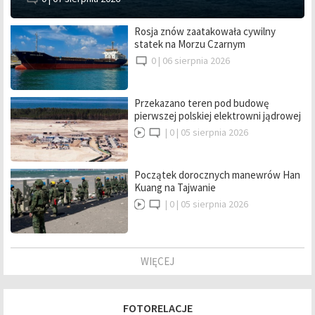
Rosja znów zaatakowała cywilny
statek na Morzu Czarnym
0 |
06 sierpnia 2026
Przekazano teren pod budowę
pierwszej polskiej elektrowni jądrowej
|
0 |
05 sierpnia 2026
Początek dorocznych manewrów Han
Kuang na Tajwanie
|
0 |
05 sierpnia 2026
WIĘCEJ
FOTORELACJE