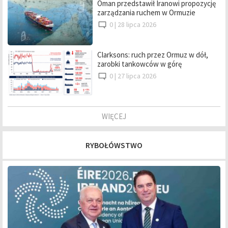
Oman przedstawił Iranowi propozycję
zarządzania ruchem w Ormuzie
0 |
28 lipca 2026
Clarksons: ruch przez Ormuz w dół,
zarobki tankowców w górę
0 |
27 lipca 2026
WIĘCEJ
RYBOŁÓWSTWO