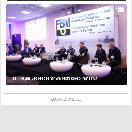
photo_camera
11. Forum Bezpieczeństwa Morskiego Państwa
ZOBACZ WIĘCEJ