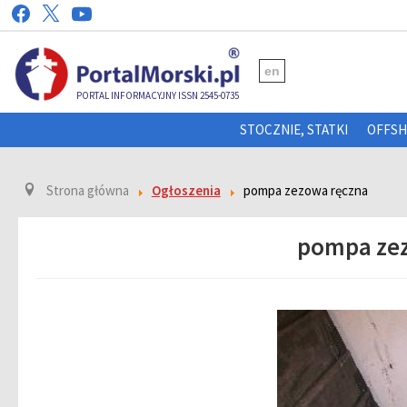
en
PORTAL INFORMACYJNY ISSN 2545-0735
STOCZNIE, STATKI
OFFS
Strona główna
Ogłoszenia
pompa zezowa ręczna
pompa zez