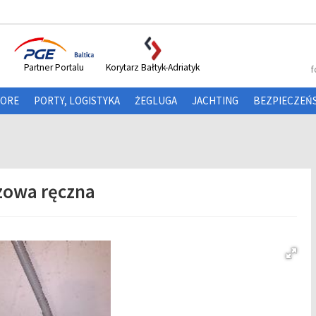
Partner Portalu
Korytarz Bałtyk-Adriatyk
f
HORE
PORTY, LOGISTYKA
ŻEGLUGA
JACHTING
BEZPIECZEŃ
owa ręczna