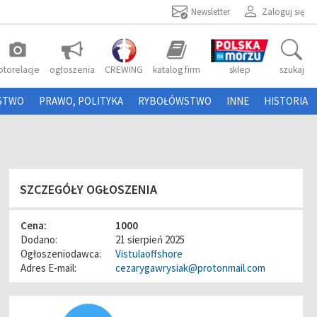
Newsletter
Zaloguj się
photo_camera
otorelacje
ogłoszenia
CREWING
katalog firm
sklep
szukaj
STWO
PRAWO, POLITYKA
RYBOŁÓWSTWO
INNE
HISTORIA
SZCZEGÓŁY OGŁOSZENIA
Cena:
1000
Dodano:
21 sierpień 2025
Ogłoszeniodawca:
Vistulaoffshore
Adres E-mail:
cezarygawrysiak@protonmail.com