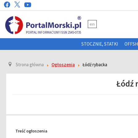
en
PORTAL INFORMACYJNY ISSN 2545-0735
STOCZNIE, STATKI
OFFS
Strona główna
Ogłoszenia
Łódź rybacka
Łódź 
Treść ogłoszenia