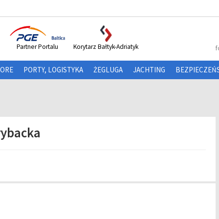
Partner Portalu
Korytarz Bałtyk-Adriatyk
f
HORE
PORTY, LOGISTYKA
ŻEGLUGA
JACHTING
BEZPIECZEŃ
rybacka