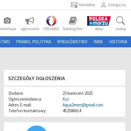
Newsletter
Zaloguj się
photo_camera
otorelacje
ogłoszenia
CREWING
katalog firm
sklep
szukaj
STWO
PRAWO, POLITYKA
RYBOŁÓWSTWO
INNE
HISTORIA
SZCZEGÓŁY OGŁOSZENIA
Dodano:
23 kwiecień 2025
Ogłoszeniodawca:
Xyz
Adres E-mail:
Aqua2men@gmail.com
Telefon kontaktowy:
452586014