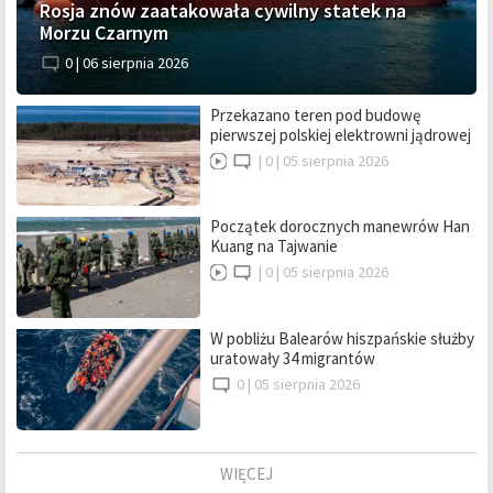
Rosja znów zaatakowała cywilny statek na
Morzu Czarnym
0 |
06 sierpnia 2026
Przekazano teren pod budowę
pierwszej polskiej elektrowni jądrowej
|
0 |
05 sierpnia 2026
Początek dorocznych manewrów Han
Kuang na Tajwanie
|
0 |
05 sierpnia 2026
W pobliżu Balearów hiszpańskie służby
uratowały 34 migrantów
0 |
05 sierpnia 2026
WIĘCEJ