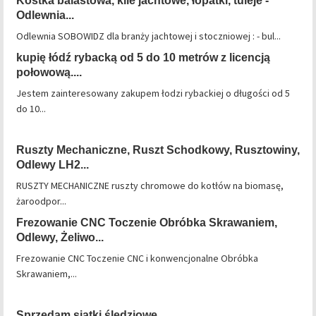
Kostka balastowa, kile jachtowe, łopatki, tuleje -
Odlewnia...
Odlewnia SOBOWIDZ dla branży jachtowej i stoczniowej : - bul...
kupię łódź rybacką od 5 do 10 metrów z licencją
połowową....
Jestem zainteresowany zakupem łodzi rybackiej o długości od 5
do 10...
Ruszty Mechaniczne, Ruszt Schodkowy, Rusztowiny,
Odlewy LH2...
RUSZTY MECHANICZNE ruszty chromowe do kotłów na biomasę,
żaroodpor...
Frezowanie CNC Toczenie Obróbka Skrawaniem,
Odlewy, Żeliwo...
Frezowanie CNC Toczenie CNC i konwencjonalne Obróbka
Skrawaniem,...
Sprzedam siatki śledziowe