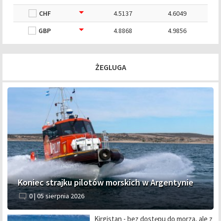
CHF
4.5137
4.6049
GBP
4.8868
4.9856
ŻEGLUGA
Koniec strajku pilotów morskich w Argentynie
0 |
05 sierpnia 2026
Kirgistan - bez dostępu do morza, ale z