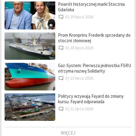
Powrót historycznej marki Stocznia
Gdańska
0 |
29 lipca 2026
Prom Kronprins Frederik sprzedany do
stoczni złomowej
0 |
28 lipca 2026
Gaz-System: Pierwsza jednostka FSRU
otrzyma nazwę Solidarity
0 |
23 lipca 2026
Politycy wzywają Fayard do zmiany
kursu. Fayard odpowiada
0 |
21 lipca 2026
WIĘCEJ