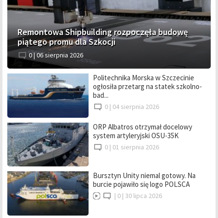
Remontowa Shipbuilding rozpoczęła budowę
piątego promu dla Szkocji
0 |
06 sierpnia 2026
Politechnika Morska w Szczecinie
ogłosiła przetarg na statek szkolno-
bad...
0 |
04 sierpnia 2026
ORP Albatros otrzymał docelowy
system artyleryjski OSU-35K
0 |
01 sierpnia 2026
Bursztyn Unity niemal gotowy. Na
burcie pojawiło się logo POLSCA
|
0 |
30 lipca 2026