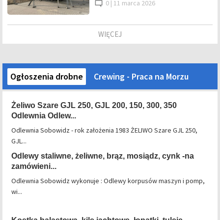
0 |
11 marca 2026
WIĘCEJ
Ogłoszenia drobne
Crewing - Praca na Morzu
Żeliwo Szare GJL 250, GJL 200, 150, 300, 350
Odlewnia Odlew...
Odlewnia Sobowidz - rok założenia 1983 ŻELIWO Szare GJL 250,
GJL...
Odlewy staliwne, żeliwne, brąz, mosiądz, cynk -na
zamówieni...
Odlewnia Sobowidz wykonuje : Odlewy korpusów maszyn i pomp,
wi...