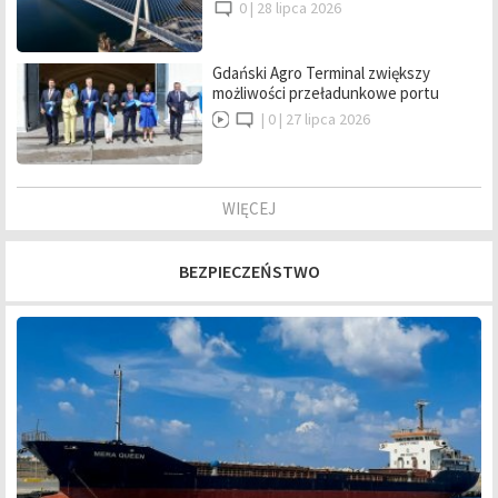
0 |
28 lipca 2026
Gdański Agro Terminal zwiększy
możliwości przeładunkowe portu
|
0 |
27 lipca 2026
WIĘCEJ
BEZPIECZEŃSTWO