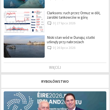
Clarksons: ruch przez Ormuz w dół,
zarobki tankowców w górę
0 |
27 lipca 2026
Niski stan wód w Dunaju; statki
utknęły przy nabrzeżach
0 |
26 lipca 2026
WIĘCEJ
RYBOŁÓWSTWO