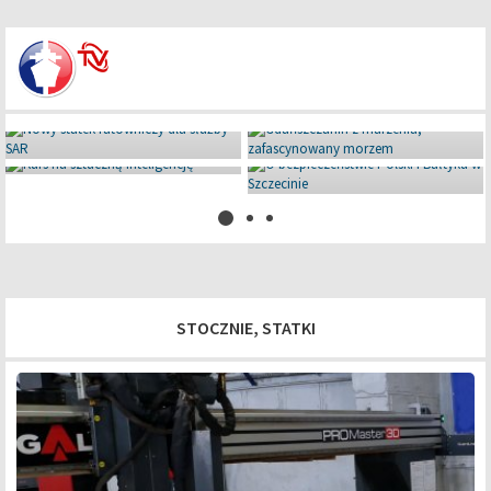
Miniaturowe giganty pod Iławą
08 lipca 2026
STOCZNIE, STATKI