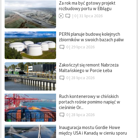
Za rok ma być gotowy projekt
rozbudowy portu w Elblągu
|
0 |
31 lipca 2026
PERN planuje budowę kolejnych
zbiorników w swoich bazach paliw
0 |
29 lipca 2026
Zakończył się remont Nabrzeża
Maltańskiego w Porcie Łeba
0 |
28 lipca 2026
Ruch kontenerowy w chińskich
portach rośnie pomimo napięć w
cieśninie Or...
0 |
28 lipca 2026
Inauguracja mostu Gordie Howe
między USA i Kanadą w cieniu sporu