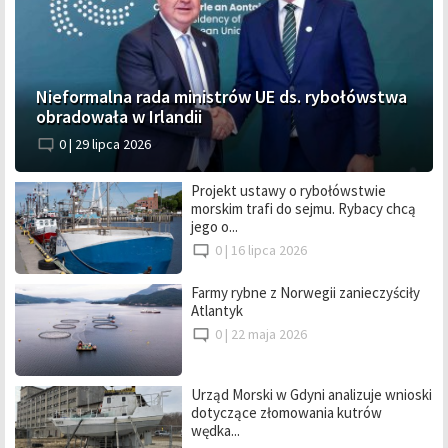
Nieformalna rada ministrów UE ds. rybołówstwa
obradowała w Irlandii
0 |
29 lipca 2026
Projekt ustawy o rybołówstwie
morskim trafi do sejmu. Rybacy chcą
jego o...
0 |
16 lipca 2026
Farmy rybne z Norwegii zanieczyściły
Atlantyk
0 |
22 maja 2026
Urząd Morski w Gdyni analizuje wnioski
dotyczące złomowania kutrów
wędka...