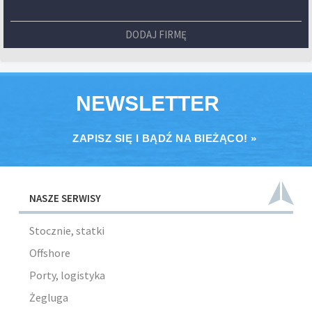
DODAJ FIRMĘ
NEWSLETTER
ZAPISZ SIĘ I BĄDŹ NA BIEŻĄCO! »
NASZE SERWISY
Stocznie, statki
Offshore
Porty, logistyka
Żegluga