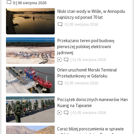
0 |
06 sierpnia 2026
Niski stan wody w Wiśle, w Annopolu
najniższy od ponad 70 lat
0 |
05 sierpnia 2026
Przekazano teren pod budowę
pierwszej polskiej elektrowni
jądrowej
|
0 |
05 sierpnia 2026
Orlen uruchomił Morski Terminal
Przeładunkowy w Gdańsku
0 |
05 sierpnia 2026
Początek dorocznych manewrów Han
Kuang na Tajwanie
|
0 |
05 sierpnia 2026
Coraz bliżej porozumienia w sprawie