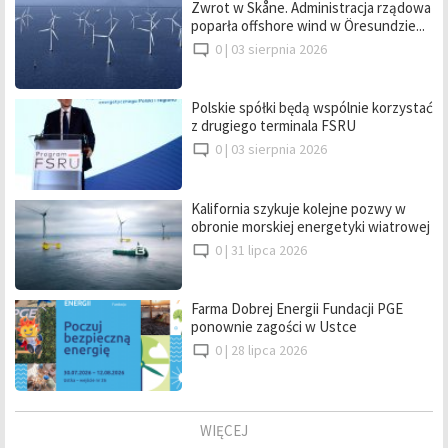
Zwrot w Skåne. Administracja rządowa
poparła offshore wind w Öresundzie...
0 |
03 sierpnia 2026
Polskie spółki będą wspólnie korzystać
z drugiego terminala FSRU
0 |
03 sierpnia 2026
Kalifornia szykuje kolejne pozwy w
obronie morskiej energetyki wiatrowej
0 |
31 lipca 2026
Farma Dobrej Energii Fundacji PGE
ponownie zagości w Ustce
0 |
28 lipca 2026
WIĘCEJ