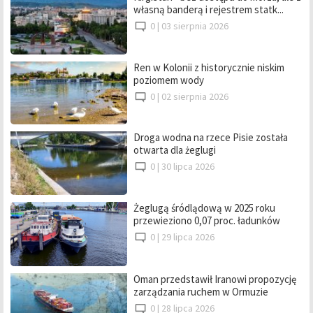
własną banderą i rejestrem statk...
0 |
03 sierpnia 2026
Ren w Kolonii z historycznie niskim
poziomem wody
0 |
02 sierpnia 2026
Droga wodna na rzece Pisie została
otwarta dla żeglugi
0 |
30 lipca 2026
Żeglugą śródlądową w 2025 roku
przewieziono 0,07 proc. ładunków
0 |
29 lipca 2026
Oman przedstawił Iranowi propozycję
zarządzania ruchem w Ormuzie
0 |
28 lipca 2026