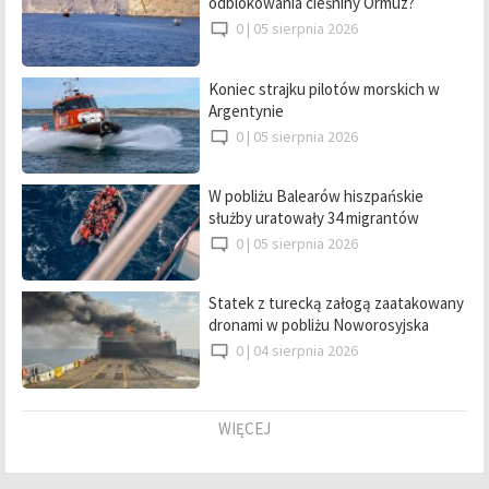
odblokowania cieśniny Ormuz?
0 |
05 sierpnia 2026
Koniec strajku pilotów morskich w
Argentynie
0 |
05 sierpnia 2026
W pobliżu Balearów hiszpańskie
służby uratowały 34 migrantów
0 |
05 sierpnia 2026
Statek z turecką załogą zaatakowany
dronami w pobliżu Noworosyjska
0 |
04 sierpnia 2026
WIĘCEJ