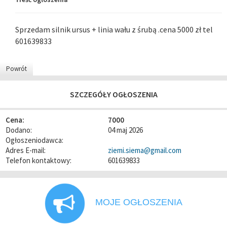
Sprzedam silnik ursus + linia wału z śrubą .cena 5000 zł tel
601639833
Powrót
SZCZEGÓŁY OGŁOSZENIA
Cena:
7000
Dodano:
04 maj 2026
Ogłoszeniodawca:
Adres E-mail:
ziemi.siema@gmail.com
Telefon kontaktowy:
601639833
MOJE OGŁOSZENIA