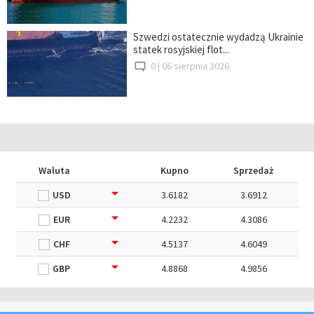
Szwedzi ostatecznie wydadzą Ukrainie
statek rosyjskiej flot...
0 |
06 sierpnia 2026
Waluta
Kupno
Sprzedaż
USD
3.6182
3.6912
EUR
4.2232
4.3086
CHF
4.5137
4.6049
GBP
4.8868
4.9856