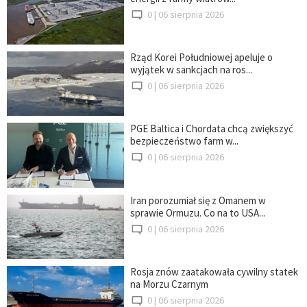
0 |
06 sierpnia 2026
Rząd Korei Południowej apeluje o
wyjątek w sankcjach na ros...
0 |
06 sierpnia 2026
PGE Baltica i Chordata chcą zwiększyć
bezpieczeństwo farm w...
0 |
06 sierpnia 2026
Iran porozumiał się z Omanem w
sprawie Ormuzu. Co na to USA...
0 |
06 sierpnia 2026
Rosja znów zaatakowała cywilny statek
na Morzu Czarnym
0 |
06 sierpnia 2026