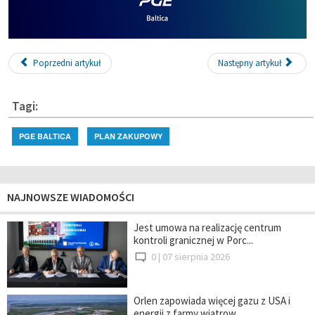
Poprzedni artykuł
Następny artykuł
Tagi:
PGE BALTICA
PLAN ZAKUPOWY
NAJNOWSZE WIADOMOŚCI
Jest umowa na realizację centrum
kontroli granicznej w Porc...
0 |
07 sierpnia 2026
Orlen zapowiada więcej gazu z USA i
energii z farmy wiatrow...