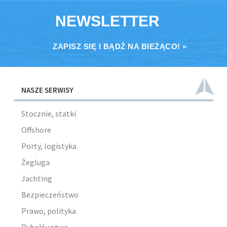
NEWSLETTER
ZAPISZ SIĘ I BĄDŹ NA BIEŻĄCO! »
NASZE SERWISY
Stocznie, statki
Offshore
Porty, logistyka
Żegluga
Jachting
Bezpieczeństwo
Prawo, polityka