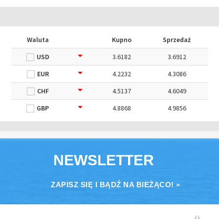
Waluta
Kupno
Sprzedaż
USD
3.6182
3.6912
EUR
4.2232
4.3086
CHF
4.5137
4.6049
GBP
4.8868
4.9856
NEWSLETTER
ZAPISZ SIĘ I BĄDŹ NA BIEŻĄCO! »