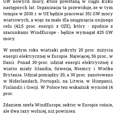
GW nowych mocy, które powstaną w ciągu kilku
następnych lat. Organizacja ta przewiduje, że w tym
tempie w 2030 r. w UE będzie pracować 351 GW mocy
wiatrowych, a więc za mało dla osiągnięcia unijnego
celu (42,5 proc. energii z OZE), który - zgodnie z
szacunkami WindEurope - będzie wymagał 425 GW
mocy.
W zeszłym roku wiatraki pokryły 20 proc. zużycia
energii elektrycznej w Europie. Najwięcej, 56 proc., w
Danii. Ponad 30-proc. udział energii elektrycznej z
wiatru miały Irlandia, Szwecja, Niemcy i Wielka
Brytania. Udział pomiędzy 20, a 30 proc. zanotowano
w Niderlandach, Portugali, na Litwie, w Hiszpanii,
Finlandii i Grecji. W Polsce ten wskaźnik wyniósł 14
proc.
Zdaniem szefa WindEurope, sektor w Europie rośnie,
ale dwa razy wolniej, niż powinien.