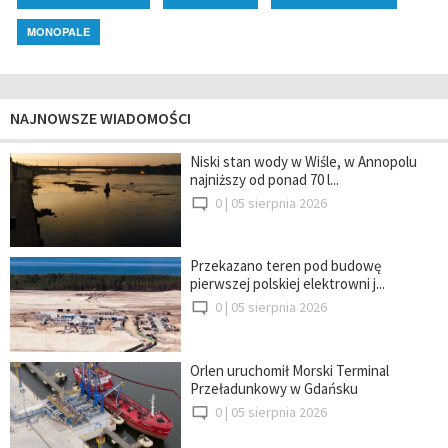
MONOPALE
NAJNOWSZE WIADOMOŚCI
Niski stan wody w Wiśle, w Annopolu
najniższy od ponad 70 l...
0 |
05 sierpnia 2026
Przekazano teren pod budowę
pierwszej polskiej elektrowni j...
0 |
05 sierpnia 2026
Orlen uruchomił Morski Terminal
Przeładunkowy w Gdańsku
0 |
05 sierpnia 2026