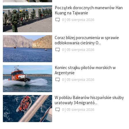
Początek dorocznych manewrów Han
Kuang na Tajwanie
0 |
05 sierpnia 2026
Coraz bliżej porozumienia w sprawie
odblokowania cieśniny O...
0 |
05 sierpnia 2026
Koniec strajku pilotów morskich w
Argentynie
0 |
05 sierpnia 2026
W pobliżu Balearów hiszpańskie służby
uratowały 34 migrantó...
0 |
05 sierpnia 2026