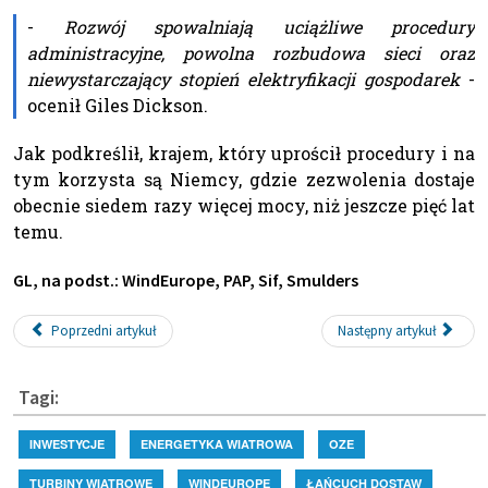
-
Rozwój spowalniają uciążliwe procedury
administracyjne, powolna rozbudowa sieci oraz
niewystarczający stopień elektryfikacji gospodarek
-
ocenił Giles Dickson.
Jak podkreślił, krajem, który uprościł procedury i na
tym korzysta są Niemcy, gdzie zezwolenia dostaje
obecnie siedem razy więcej mocy, niż jeszcze pięć lat
temu.
GL, na podst.: WindEurope, PAP, Sif, Smulders
Poprzedni artykuł
Następny artykuł
Tagi:
INWESTYCJE
ENERGETYKA WIATROWA
OZE
TURBINY WIATROWE
WINDEUROPE
ŁAŃCUCH DOSTAW