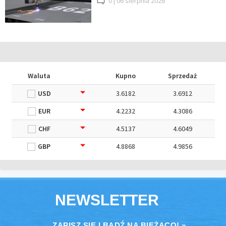
0 |
06 sierpnia 2026
Waluta
Kupno
Sprzedaż
USD
3.6182
3.6912
EUR
4.2232
4.3086
CHF
4.5137
4.6049
GBP
4.8868
4.9856
NEWSLETTER
ZAPISZ SIĘ I BĄDŹ NA BIEŻĄCO! »