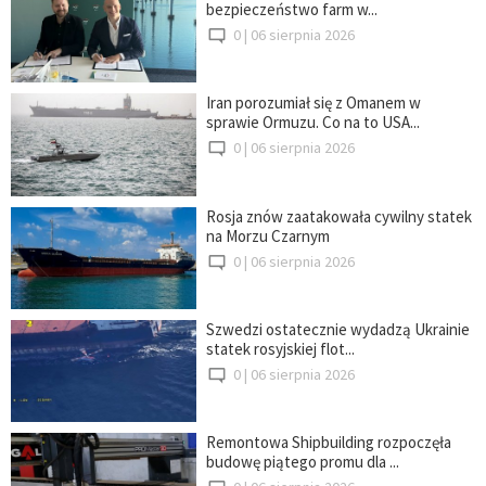
bezpieczeństwo farm w...
0 |
06 sierpnia 2026
Iran porozumiał się z Omanem w
sprawie Ormuzu. Co na to USA...
0 |
06 sierpnia 2026
Rosja znów zaatakowała cywilny statek
na Morzu Czarnym
0 |
06 sierpnia 2026
Szwedzi ostatecznie wydadzą Ukrainie
statek rosyjskiej flot...
0 |
06 sierpnia 2026
Remontowa Shipbuilding rozpoczęła
budowę piątego promu dla ...