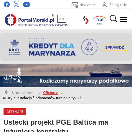
Newsletter
Zaloguj się
en
PORTAL INFORMACYJNY ISSN 2545-0735
Strona główna
Offshore
Ruszyła instalacja fundamentów turbin Bałtyk 2 i 3
OFFSHORE
Ustecki projekt PGE Baltica ma
inżyniera kontraktu