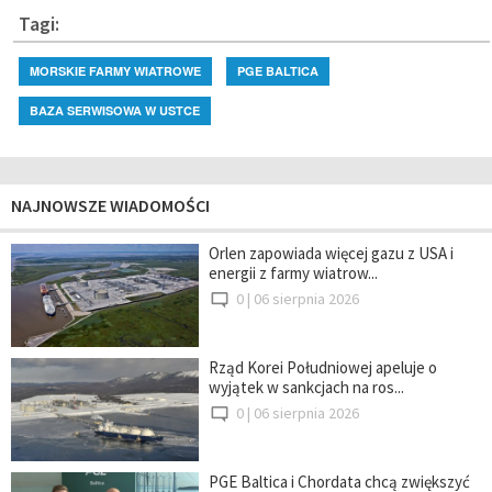
Tagi:
MORSKIE FARMY WIATROWE
PGE BALTICA
BAZA SERWISOWA W USTCE
NAJNOWSZE WIADOMOŚCI
Orlen zapowiada więcej gazu z USA i
energii z farmy wiatrow...
0 |
06 sierpnia 2026
Rząd Korei Południowej apeluje o
wyjątek w sankcjach na ros...
0 |
06 sierpnia 2026
PGE Baltica i Chordata chcą zwiększyć