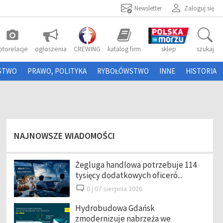
Newsletter
Zaloguj się
photo_camera
otorelacje
ogłoszenia
CREWING
katalog firm
sklep
szukaj
STWO
PRAWO, POLITYKA
RYBOŁÓWSTWO
INNE
HISTORIA
NAJNOWSZE WIADOMOŚCI
Żegluga handlowa potrzebuje 114
tysięcy dodatkowych oficeró...
0 |
07 sierpnia 2026
Hydrobudowa Gdańsk
zmodernizuje nabrzeża we