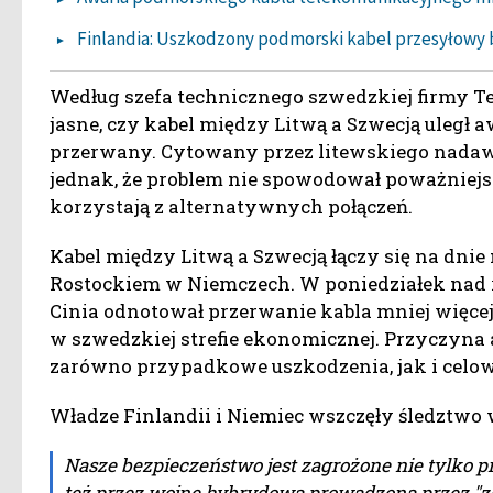
Finlandia: Uszkodzony podmorski kabel przesyłowy
Według szefa technicznego szwedzkiej firmy Tel
jasne, czy kabel między Litwą a Szwecją uległ 
przerwany. Cytowany przez litewskiego nadaw
jednak, że problem nie spowodował poważniejsz
korzystają z alternatywnych połączeń.
Kabel między Litwą a Szwecją łączy się na dni
Rostockiem w Niemczech. W poniedziałek nad
Cinia odnotował przerwanie kabla mniej więcej
w szwedzkiej strefie ekonomicznej. Przyczyna 
zarówno przypadkowe uszkodzenia, jak i celow
Władze Finlandii i Niemiec wszczęły śledztwo
Nasze bezpieczeństwo jest zagrożone nie tylko p
też przez wojnę hybrydową prowadzoną przez "z