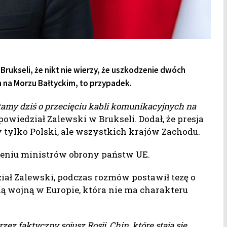
rukseli, że nikt nie wierzy, że uszkodzenie dwóch
na Morzu Bałtyckim, to przypadek.
ytamy dziś o przecięciu kabli komunikacyjnych na
powiedział Zalewski w Brukseli. Dodał, że presja
 tylko Polski, ale wszystkich krajów Zachodu.
dzeniu ministrów obrony państw UE.
iał Zalewski, podczas rozmów postawił tezę o
ną wojną w Europie, która nie ma charakteru
zez faktyczny sojusz Rosji, Chin, które stają się