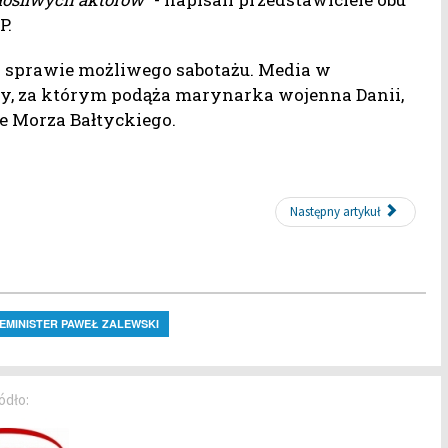
P.
w sprawie możliwego sabotażu. Media w
wy, za którym podąża marynarka wojenna Danii,
e Morza Bałtyckiego.
Następny artykuł
EMINISTER PAWEŁ ZALEWSKI
ódło: