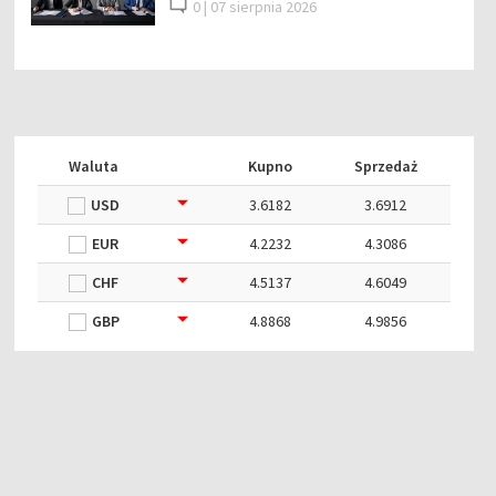
0 |
07 sierpnia 2026
Waluta
Kupno
Sprzedaż
USD
3.6182
3.6912
EUR
4.2232
4.3086
CHF
4.5137
4.6049
GBP
4.8868
4.9856