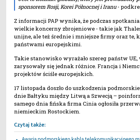
sponsorem Rosji, Korei Północnej i Iranu
- podkreś
Z informacji PAP wynika, że podczas spotkania 
wielkie koncerny zbrojeniowe - takie jak Thal
unijne, ale też średnie i mniejsze firmy oraz te
państwami europejskimi.
Takie stanowisko wyrażało szereg państw UE, w
zarysowały się jednak różnice. Francja i Niem
projektów ściśle europejskich.
17 listopada doszło do uszkodzenia podmorskie
dnie Bałtyku między Litwą a Szwecją – poinfor
samego dnia fińska firma Cinia ogłosiła przerw
niemieckim Rostockiem.
Czytaj także:
Awaria podmorskiego kabla telekomunikacyjnego mi