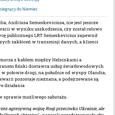
 biegnący do Niemiec
ia, Andriusa Semeskeviciusa, nie jest jeszcze
awarii w wyniku uszkodzenia, czy został celowo
cę publicznego LRT Semeskevicius zapewnił
ych zakłóceń w transmisji danych, a klienci
e morza z kablem między Helsinkami a
 ranem fiński dostawca usług światłowodowych
 w połowie drogi, na południe od wyspy Olandia,
awarii pozostaje nieznana, a podejrzewane są
e działania.
 w sprawie możliwego sabotażu.
rzez agresywną wojnę Rosji przeciwko Ukrainie, ale
łośliwych aktorów"
- napisali przedstawiciele obu