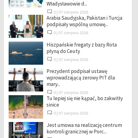
Władysławowie d...
0 |
07 sierpnia 2026
Arabia Saudyjska, Pakistan i Turcja
podpisały wspólną umowę...
0 |
07 sierpnia 2026
Hiszpańskie fregaty z bazy Rota
płyną do Ceuty
0 |
07 sierpnia 2026
Prezydent podpisał ustawę
wprowadzającą zerowy PIT dla
mary...
0 |
07 sierpnia 2026
Tu lepiej się nie kąpać, bo zakwitły
sinice
0 |
07 sierpnia 2026
Jest umowa na realizację centrum
kontroli granicznej w Porc...