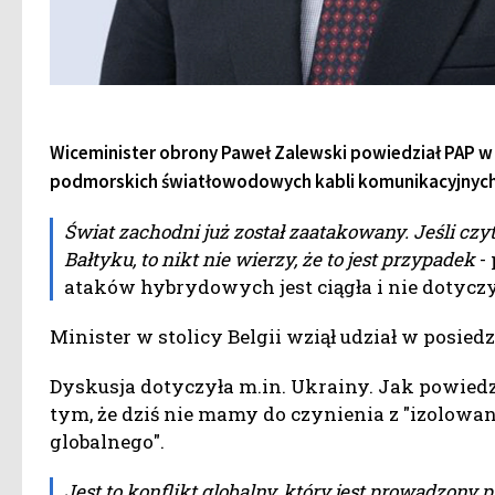
Wiceminister obrony Paweł Zalewski powiedział PAP w B
podmorskich światłowodowych kabli komunikacyjnych 
Świat zachodni już został zaatakowany. Jeśli cz
Bałtyku, to nikt nie wierzy, że to jest przypadek
- 
ataków hybrydowych jest ciągła i nie dotyczy
Minister w stolicy Belgii wziął udział w posie
Dyskusja dotyczyła m.in. Ukrainy. Jak powiedz
tym, że dziś nie mamy do czynienia z "izolowa
globalnego".
Jest to konflikt globalny, który jest prowadzony pr