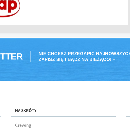
NIE CHCESZ PRZEGAPIĆ NAJNOWSZYC
TTER
ZAPISZ SIĘ I BĄDŹ NA BIEŻĄCO! »
NA SKRÓTY
Crewing