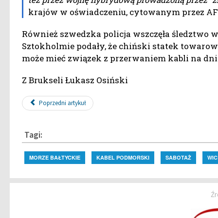
krajów w oświadczeniu, cytowanym przez AF
Również szwedzka policja wszczęła śledztwo 
Sztokholmie podały, że chiński statek towaro
może mieć związek z przerwaniem kabli na dni
Z Brukseli Łukasz Osiński
Poprzedni artykuł
Tagi:
MORZE BAŁTYCKIE
KABEL PODMORSKI
SABOTAŻ
WIC
Źr