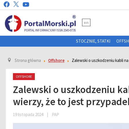
en
PORTAL INFORMACYJNY ISSN 2545-0735
STOCZNIE, STATKI
OFFS
Strona główna
Offshore
Zalewski o uszkodzeniu kabli na 
OFFSHORE
Zalewski o uszkodzeniu kab
wierzy, że to jest przypade
19 listopada 2024
|
PAP