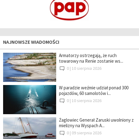
NAJNOWSZE WIADOMOŚCI
Armatorzy ostrzegają, że ruch
towarowy na Renie zostanie ws...
0 |
10 sierpnia 2026
W paradzie weźmie udział ponad 300
pojazdów, 60 samolotów i...
0 |
10 sierpnia 2026
Żaglowiec Generał Zaruski uwolniony z
mielizny na Wyspach A...
0 |
09 sierpnia 2026