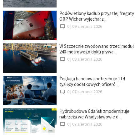
Podświetlony kadłub przyszłej fregaty
ORP Wicher wyjechał z...
0 |
09 sierpnia 2026
W Szczecnie zwodowano trzeci moduł
240-metrowego doku pływa...
0 |
09 sierpnia 2026
Żegluga handlowa potrzebuje 114
tysięcy dodatkowych oficeró...
0 |
07 sierpnia 2026
Hydrobudowa Gdańsk zmodernizuje
nabrzeża we Władysławowie d...
0 |
07 sierpnia 2026