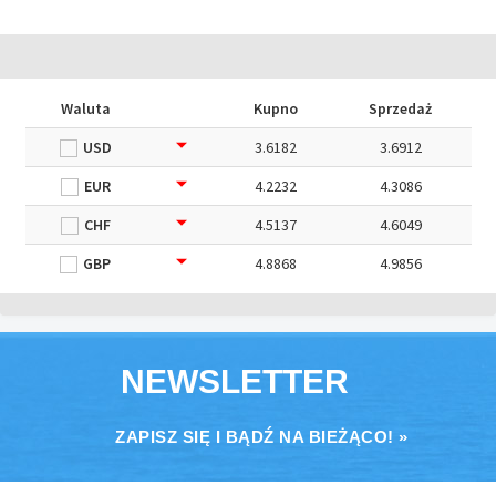
Waluta
Kupno
Sprzedaż
USD
3.6182
3.6912
EUR
4.2232
4.3086
CHF
4.5137
4.6049
GBP
4.8868
4.9856
NEWSLETTER
ZAPISZ SIĘ I BĄDŹ NA BIEŻĄCO! »