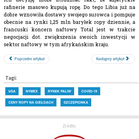
rafinerie masowo kupują ropę. Do tego Libia już na
dobre wznowiła dostawy swojego surowca i pompuje
obecnie na rynki 1,25 mln baryłek ropy dziennie, a
francuski koncern naftowy Total jest w trakcie
negocjacji dot. zwiększenia swoich inwestycji w
sektor naftowy w tym afrykańskim kraju.
Poprzedni artykuł
Następny artykuł
Tagi:
USA
NYMEX
RYNEK PALIW
COVID-19
CENY ROPY NA GIEŁDACH
SZCZEPIONKA
Źródło: