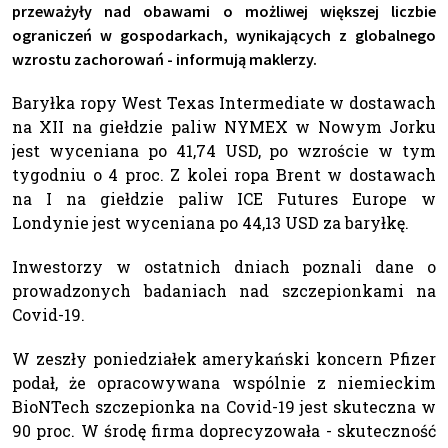
przeważyły nad obawami o możliwej większej liczbie
ograniczeń w gospodarkach, wynikających z globalnego
wzrostu zachorowań - informują maklerzy.
Baryłka ropy West Texas Intermediate w dostawach
na XII na giełdzie paliw NYMEX w Nowym Jorku
jest wyceniana po 41,74 USD, po wzroście w tym
tygodniu o 4 proc. Z kolei ropa Brent w dostawach
na I na giełdzie paliw ICE Futures Europe w
Londynie jest wyceniana po 44,13 USD za baryłkę.
Inwestorzy w ostatnich dniach poznali dane o
prowadzonych badaniach nad szczepionkami na
Covid-19.
W zeszły poniedziałek amerykański koncern Pfizer
podał, że opracowywana wspólnie z niemieckim
BioNTech szczepionka na Covid-19 jest skuteczna w
90 proc. W środę firma doprecyzowała - skuteczność