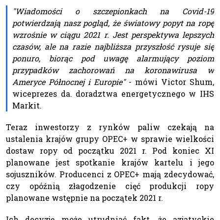
"Wiadomości o szczepionkach na Covid-19
potwierdzają nasz pogląd, że światowy popyt na ropę
wzrośnie w ciągu 2021 r. Jest perspektywa lepszych
czasów, ale na razie najbliższa przyszłość rysuje się
ponuro, biorąc pod uwagę alarmujący poziom
przypadków zachorowań na koronawirusa w
Ameryce Północnej i Europie"
- mówi Victor Shum,
wiceprezes da. doradztwa energetycznego w IHS
Markit.
Teraz inwestorzy z rynków paliw czekają na
ustalenia krajów grupy OPEC+ w sprawie wielkości
dostaw ropy od początku 2021 r. Pod koniec XI
planowane jest spotkanie krajów kartelu i jego
sojuszników. Producenci z OPEC+ mają zdecydować,
czy opóźnią złagodzenie cięć produkcji ropy
planowane wstępnie na początek 2021 r.
Ich decyzję może utrudniać fakt, że azjatyckie